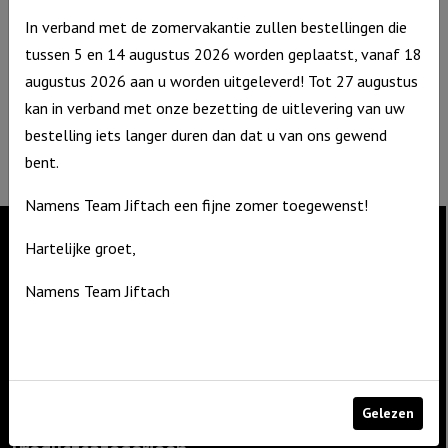
Contact
In verband met de zomervakantie zullen bestellingen die
De Zagerij 1
tussen 5 en 14 augustus 2026 worden geplaatst, vanaf 18
3861 NA Nijkerk
augustus 2026 aan u worden uitgeleverd! Tot 27 augustus
T: 06 – 4188 1025
kan in verband met onze bezetting de uitlevering van uw
E:
info@jiftach.nl
bestelling iets langer duren dan dat u van ons gewend
KVK nr: 60086041
bent.
BTW nr: NL8537.59.820.B01
Namens Team Jiftach een fijne zomer toegewenst!
Hartelijke groet,
Contact
Namens Team Jiftach
De Zagerij 1
3861 NA Nijkerk
T: 06 – 4188 1025
E:
info@jiftach.nl
Gelezen