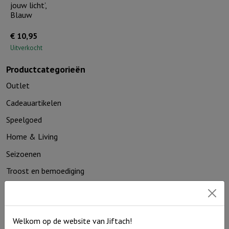
jouw licht’,
Blauw
€
10,95
Uitverkocht
Productcategorieën
Outlet
Cadeauartikelen
Speelgoed
Home & Living
Seizoenen
Troost en bemoediging
Kaarthouders
Non-boeken algemeen
Welkom op de website van Jiftach!