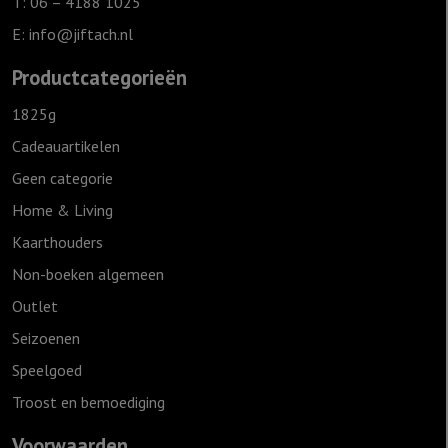
T: 06 – 4188 1025
je
E:
info@jiftach.nl
bent"
Ivoor
Productcategorieën
aantal
1825g
Cadeauartikelen
Geen categorie
Home & Living
Kaarthouders
Non-boeken algemeen
Outlet
Seizoenen
Speelgoed
Troost en bemoediging
Voorwaarden