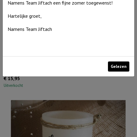
Namens Team Jiftach een fijne zomer toegewenst!
Ivoor
aantal
Hartelijke groet,
Namens Team Jiftach
Windlicht M “Mijn plan met jullie …” Ivoor
Gelezen
€
15,95
Uitverkocht