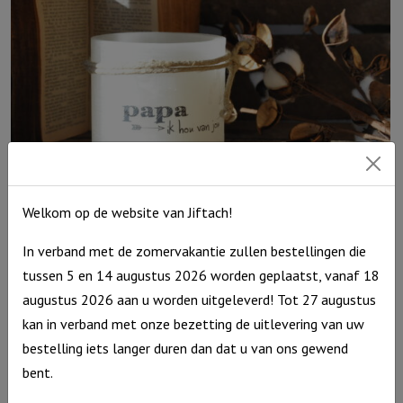
Welkom op de website van Jiftach!
Windlicht S ‘Papa ik hou van jou, Ivoor
In verband met de zomervakantie zullen bestellingen die
Windlicht
€
10,95
tussen 5 en 14 augustus 2026 worden geplaatst, vanaf 18
S
Op voorraad
augustus 2026 aan u worden uitgeleverd! Tot 27 augustus
'Papa
kan in verband met onze bezetting de uitlevering van uw
ik
bestelling iets langer duren dan dat u van ons gewend
hou
bent.
van
jou,