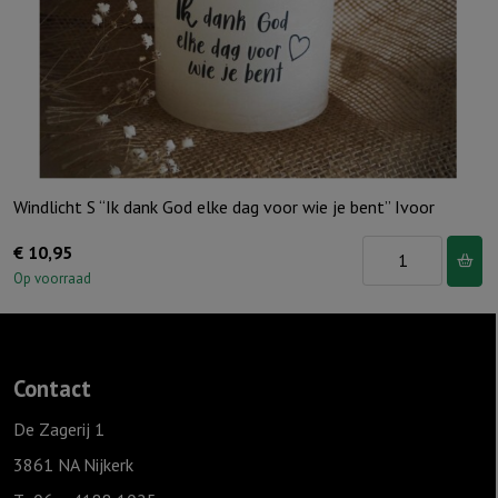
Windlicht S “Ik dank God elke dag voor wie je bent” Ivoor
Windlicht
€
10,95
S
Op voorraad
"Ik
dank
God
Contact
elke
dag
De Zagerij 1
voor
3861 NA Nijkerk
wie