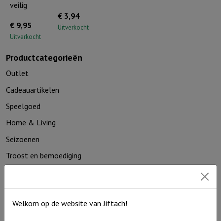
veilig
€
3,94
€
9,95
Uitverkocht
Uitverkocht
Productcategorieën
Outlet
Cadeauartikelen
Speelgoed
Home & Living
Seizoenen
Troost en bemoediging
Kaarthouders
Non-boeken algemeen
Welkom op de website van Jiftach!
Contact