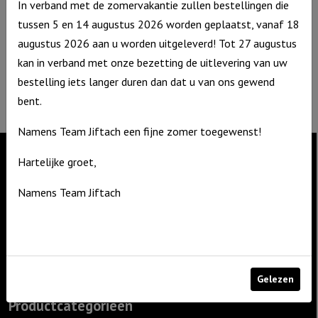
In verband met de zomervakantie zullen bestellingen die
De Zagerij 1
tussen 5 en 14 augustus 2026 worden geplaatst, vanaf 18
3861 NA Nijkerk
augustus 2026 aan u worden uitgeleverd! Tot 27 augustus
T: 06 – 4188 1025
kan in verband met onze bezetting de uitlevering van uw
E:
info@jiftach.nl
bestelling iets langer duren dan dat u van ons gewend
KVK nr: 60086041
bent.
BTW nr: NL8537.59.820.B01
Namens Team Jiftach een fijne zomer toegewenst!
Hartelijke groet,
Contact
Namens Team Jiftach
De Zagerij 1
3861 NA Nijkerk
T: 06 – 4188 1025
E:
info@jiftach.nl
Gelezen
Productcategorieën