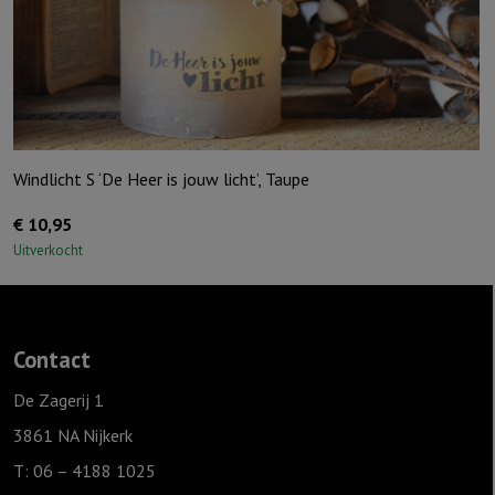
je
bent"
Ivoor
aantal
Windlicht S ‘De Heer is jouw licht’, Taupe
€
10,95
Uitverkocht
Contact
De Zagerij 1
3861 NA Nijkerk
T: 06 – 4188 1025