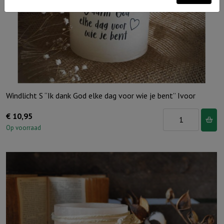
Windlicht S “Ik dank God elke dag voor wie je bent” Ivoor
Windlicht
€
10,95
S
Op voorraad
"Ik
dank
God
elke
dag
voor
wie