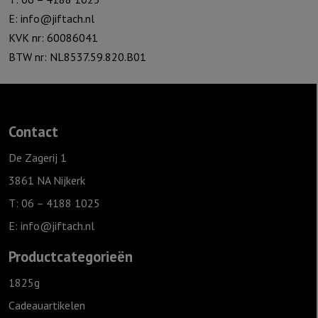
E:
info@jiftach.nl
KVK nr: 60086041
BTW nr: NL8537.59.820.B01
Contact
De Zagerij 1
3861 NA Nijkerk
T: 06 – 4188 1025
E:
info@jiftach.nl
Productcategorieën
1825g
Cadeauartikelen