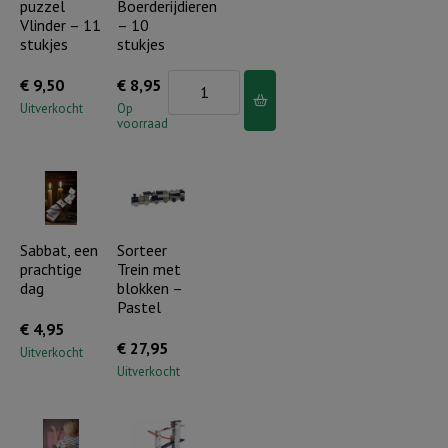
puzzel
Boerderijdieren
FSC
Vlinder – 11
– 10
hout)
stukjes
stukjes
aantal
4
€
9,50
€
8,95
lagen
Uitverkocht
Op
voorraad
Boerderijdieren
-
10
stukjes
aantal
Sabbat, een
Sorteer
prachtige
Trein met
dag
blokken –
Pastel
€
4,95
€
27,95
Uitverkocht
Uitverkocht