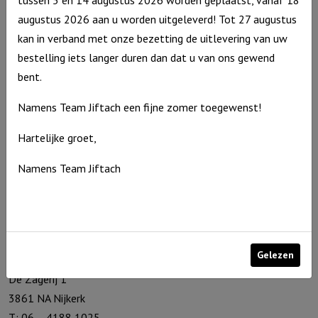
Uitverkocht
augustus 2026 aan u worden uitgeleverd! Tot 27 augustus
Productcategorieën
kan in verband met onze bezetting de uitlevering van uw
Outlet
bestelling iets langer duren dan dat u van ons gewend
bent.
Cadeauartikelen
Speelgoed
Namens Team Jiftach een fijne zomer toegewenst!
Home & Living
Hartelijke groet,
Seizoenen
Namens Team Jiftach
Troost en bemoediging
Kaarthouders
Non-boeken algemeen
Gelezen
Contact
De Zagerij 1
3861 NA Nijkerk
T: 06 – 4188 1025