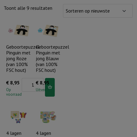
Gesorteerd
Toont alle 9 resultaten
op
nieuwste
Geboortepuzzel
Geboortepuzzel
Pinguin met
Pinguin met
jong Roze
jong Blauw
(van 100%
(van 100%
FSC hout)
FSC hout)
Geboortepuzzel
€
8,95
€
8,95
Pinguin
Op
Uitverkocht
voorraad
met
jong
Roze
(van
100%
4 lagen
4 lagen