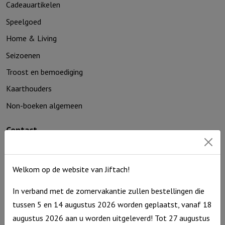
Cadeauartikelen
Speelgoed
Home & Living
Seizoenen
Troost en bemoediging
Kaarthouders
Non-boeken algemeen
Contact
De Zagerij 1
3861 NA Nijkerk
Welkom op de website van Jiftach!
T: 06 – 4188 1025
E:
info@jiftach.nl
In verband met de zomervakantie zullen bestellingen die
KVK nr: 60086041
tussen 5 en 14 augustus 2026 worden geplaatst, vanaf 18
BTW nr: NL8537.59.820.B01
augustus 2026 aan u worden uitgeleverd! Tot 27 augustus