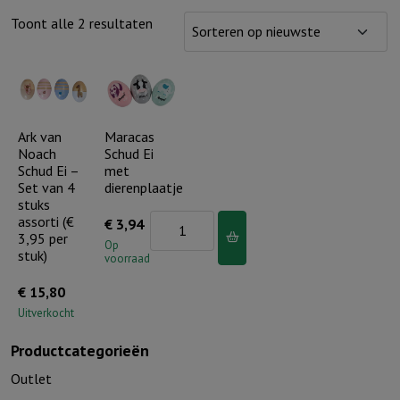
Gesorteerd
Toont alle 2 resultaten
op
nieuwste
Ark van
Maracas
Noach
Schud Ei
Schud Ei –
met
Set van 4
dierenplaatje
stuks
assorti (€
Maracas
€
3,94
3,95 per
Schud
Op
stuk)
voorraad
Ei
€
15,80
met
Uitverkocht
dierenplaatje
aantal
Productcategorieën
Outlet