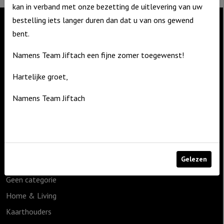
kan in verband met onze bezetting de uitlevering van uw
bestelling iets langer duren dan dat u van ons gewend
bent.
Contact
Namens Team Jiftach een fijne zomer toegewenst!
De Zagerij 1
3861 NA Nijkerk
Hartelijke groet,
T: 06 – 4188 1025
Namens Team Jiftach
E:
info@jiftach.nl
Productcategorieën
1825g
Gelezen
Cadeauartikelen
Geen categorie
Home & Living
Kaarthouders