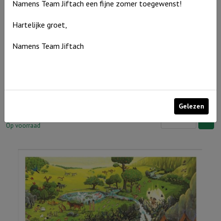
Namens Team Jiftach een fijne zomer toegewenst!
moe
Hartelijke groet,
aantal
Namens Team Jiftach
Muurcirkel Zwartwit 25 cm – Hoger dan de blauwe luchten
Gelezen
Muurcirkel
€
9,95
Zwartwit
Op voorraad
25
cm
-
Hoger
dan
de
blauwe