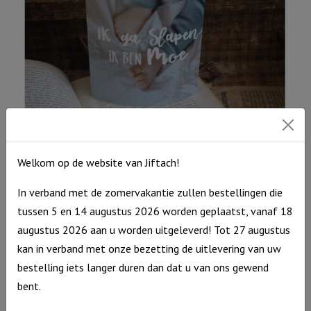
het
water
van
de
doop
aantal
Lichtje voor jou: Ik ga slapen ik ben moe
Welkom op de website van Jiftach!
Lichtje
€
12,95
In verband met de zomervakantie zullen bestellingen die
voor
Op voorraad
tussen 5 en 14 augustus 2026 worden geplaatst, vanaf 18
jou:
augustus 2026 aan u worden uitgeleverd! Tot 27 augustus
Ik
kan in verband met onze bezetting de uitlevering van uw
ga
bestelling iets langer duren dan dat u van ons gewend
slapen
bent.
ik
ben