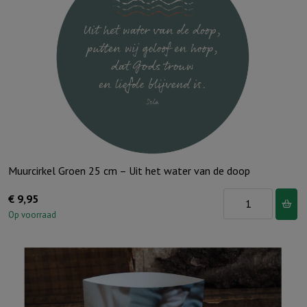
Muurcirkel Groen 25 cm – Uit het water van de doop
Muurcirkel
€
9,95
Groen
Op voorraad
25
cm
-
Uit