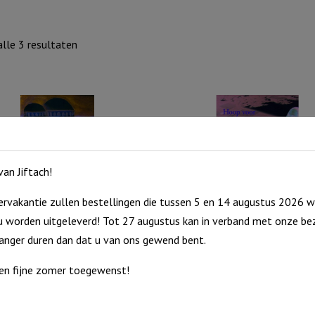
Gesorteerd
lle 3 resultaten
op
nieuwste
an Jiftach!
rvakantie zullen bestellingen die tussen 5 en 14 augustus 2026 w
 worden uitgeleverd! Tot 27 augustus kan in verband met onze bez
n de zuilen van het christelijk
Hoop voor moslimjongeren
langer duren dan dat u van ons gewend bent.
€
8,50
en fijne zomer toegewenst!
Wat
Uitverkocht
zijn
raad
de