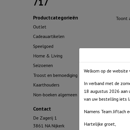
717
Productcategorieën
Toont a
Outlet
Cadeauartikelen
Speelgoed
Home & Living
Seizoenen
Welkom op de website v
Troost en bemoediging
In verband met de zome
Kaarthouders
18 augustus 2026 aan u
Non-boeken algemeen
Wat zij
van uw bestelling iets 
geloof
Contact
Namens Team Jiftach e
€
7,50
De Zagerij 1
Op voor
Hartelijke groet,
3861 NA Nijkerk