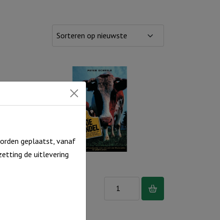
orden geplaatst, vanaf
etting de uitlevering
Koehandel
Koehandel
€
4,95
aantal
Op voorraad