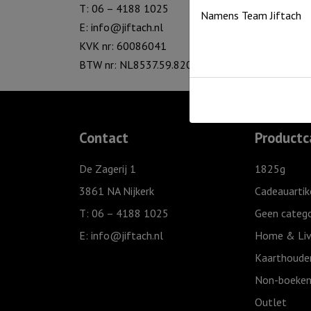
T: 06 – 4188 1025
Namens Team Jiftach
E:
info@jiftach.nl
KVK nr: 60086041
BTW nr: NL8537.59.820.B01
Contact
Productc
De Zagerij 1
1825g
3861 NA Nijkerk
Cadeauartik
T: 06 – 4188 1025
Geen catego
E:
info@jiftach.nl
Home & Liv
Kaarthoude
Non-boeken
Outlet