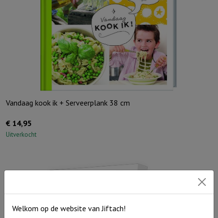
Vandaag kook ik + Serveerplank 38 cm
€
14,95
Uitverkocht
Welkom op de website van Jiftach!