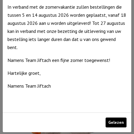
In verband met de zomervakantie zullen bestellingen die
tussen 5 en 14 augustus 2026 worden geplaatst, vanaf 18
augustus 2026 aan u worden uitgeleverd! Tot 27 augustus
kan in verband met onze bezetting de uitlevering van uw
bestelling iets langer duren dan dat u van ons gewend
bent.
Geurdoosje: Maak je geen zorgen over de dag van Morgen
Namens Team Jiftach een fijne zomer toegewenst!
€
3,94
Hartelijke groet,
Uitverkocht
Namens Team Jiftach
Gelezen