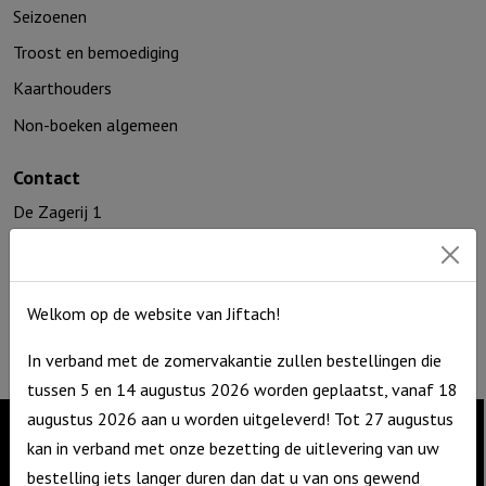
Seizoenen
Troost en bemoediging
Kaarthouders
Non-boeken algemeen
Contact
De Zagerij 1
3861 NA Nijkerk
T: 06 – 4188 1025
E:
info@jiftach.nl
Welkom op de website van Jiftach!
KVK nr: 60086041
BTW nr: NL8537.59.820.B01
In verband met de zomervakantie zullen bestellingen die
tussen 5 en 14 augustus 2026 worden geplaatst, vanaf 18
augustus 2026 aan u worden uitgeleverd! Tot 27 augustus
kan in verband met onze bezetting de uitlevering van uw
Contact
bestelling iets langer duren dan dat u van ons gewend