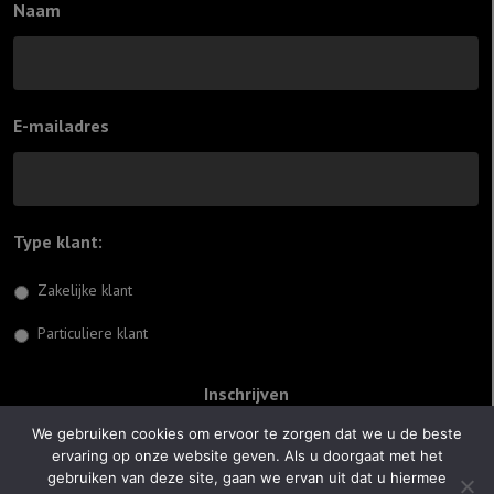
Naam
E-mailadres
Type klant:
*
Zakelijke klant
Particuliere klant
We gebruiken cookies om ervoor te zorgen dat we u de beste
ervaring op onze website geven. Als u doorgaat met het
© 2026 Jiftach
gebruiken van deze site, gaan we ervan uit dat u hiermee