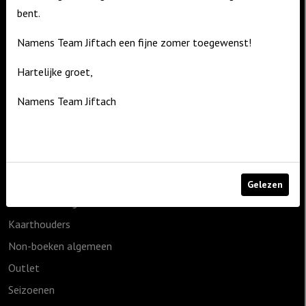
bent.
De Zagerij 1
3861 NA Nijkerk
Namens Team Jiftach een fijne zomer toegewenst!
T: 06 – 4188 1025
Hartelijke groet,
E:
info@jiftach.nl
Namens Team Jiftach
Productcategorieën
1825g
Cadeauartikelen
Geen categorie
Gelezen
Home & Living
Kaarthouders
Non-boeken algemeen
Outlet
Seizoenen