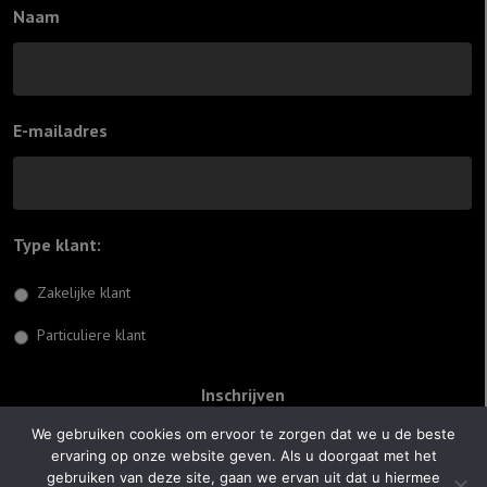
Naam
E-mailadres
Type klant:
*
Zakelijke klant
Particuliere klant
We gebruiken cookies om ervoor te zorgen dat we u de beste
ervaring op onze website geven. Als u doorgaat met het
© 2026 Jiftach
gebruiken van deze site, gaan we ervan uit dat u hiermee