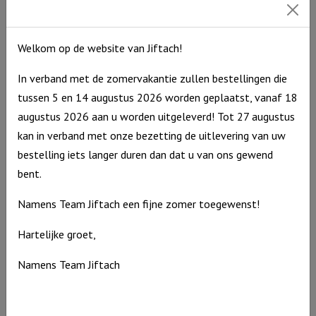
Welkom op de website van Jiftach!
In verband met de zomervakantie zullen bestellingen die
tussen 5 en 14 augustus 2026 worden geplaatst, vanaf 18
augustus 2026 aan u worden uitgeleverd! Tot 27 augustus
kan in verband met onze bezetting de uitlevering van uw
bestelling iets langer duren dan dat u van ons gewend
bent.
Namens Team Jiftach een fijne zomer toegewenst!
Hartelijke groet,
Washand Aap
Washand
Namens Team Jiftach
€
7,95
Aap
Op voorraad
aantal