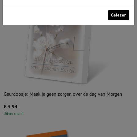
Gelezen
Geurdoosje: Maak je geen zorgen over de dag van Morgen
€
3,94
Uitverkocht