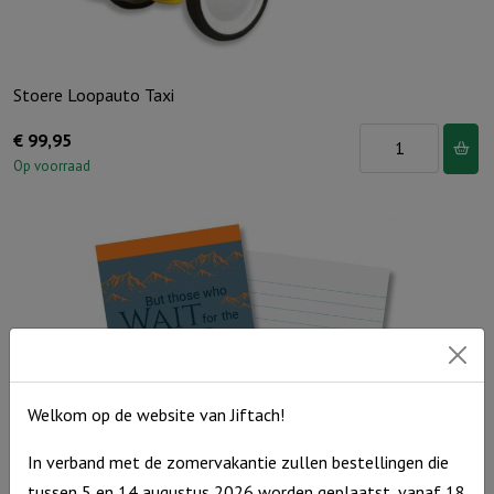
Stoere Loopauto Taxi
Stoere
€
99,95
Loopauto
Op voorraad
Taxi
aantal
Welkom op de website van Jiftach!
In verband met de zomervakantie zullen bestellingen die
tussen 5 en 14 augustus 2026 worden geplaatst, vanaf 18