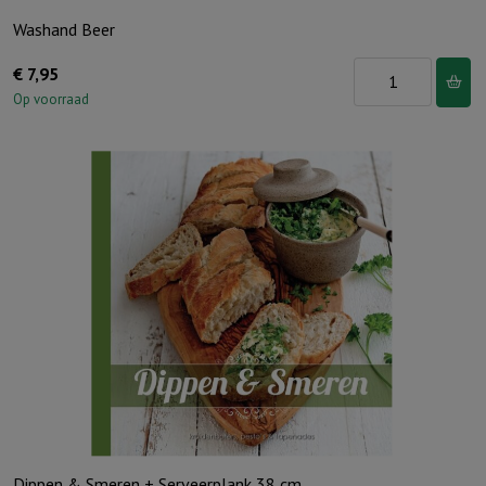
Washand Beer
Washand
€
7,95
Beer
Op voorraad
aantal
Dippen & Smeren + Serveerplank 38 cm