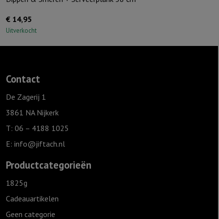
€
14,95
Uitverkocht
Contact
De Zagerij 1
3861 NA Nijkerk
T: 06 – 4188 1025
E:
info@jiftach.nl
Productcategorieën
1825g
Cadeauartikelen
Geen categorie