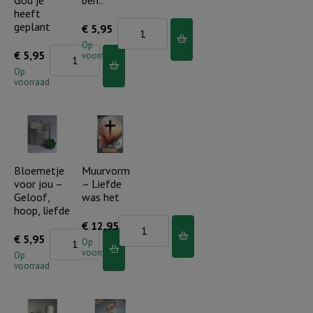
mij
heeft
mijn
geplant
Bloemetje
€
5,95
hoop
kracht
voor
Op
aantal
Bloemetje
€
5,95
aantal
voorraad
jou
voor
Op
-
voorraad
jou
Ik
-
ben
Bloei
die
waar
ik
God
Bloemetje
Muurvorm
ben..
voor jou –
– Liefde
je
aantal
Geloof,
was het
heeft
hoop, liefde
geplant
Muurvorm
€
12,95
Bloemetje
€
5,95
aantal
-
Op
voorraad
voor
Op
Liefde
voorraad
jou
was
-
het
Geloof,