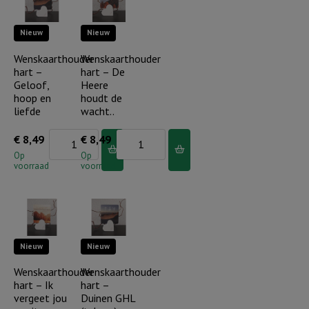
beschermt
Nieuw
Nieuw
je..
aantal
Wenskaarthouder
Wenskaarthouder
hart –
hart – De
Geloof,
Heere
hoop en
houdt de
liefde
wacht..
Wenskaarthouder
Wenskaarthouder
€
8,49
€
8,49
hart
hart
Op
Op
voorraad
voorraad
-
-
Geloof,
De
hoop
Heere
en
houdt
Nieuw
Nieuw
liefde
de
aantal
wacht..
Wenskaarthouder
Wenskaarthouder
hart – Ik
hart –
aantal
vergeet jou
Duinen GHL