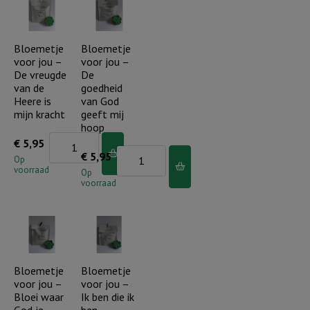
Je
Je
bent
bent
een
een
Bloemetje
Bloemetje
voor jou –
voor jou –
koningskind
parel..
De vreugde
De
aantal
aantal
van de
goedheid
Heere is
van God
mijn kracht
geeft mij
hoop
Bloemetje
€
5,95
Bloemetje
€
5,95
voor
Op
voorraad
voor
Op
jou
voorraad
jou
-
-
De
De
vreugde
goedheid
van
van
Bloemetje
Bloemetje
de
voor jou –
voor jou –
God
Heere
Bloei waar
Ik ben die ik
geeft
is
God je
ben..