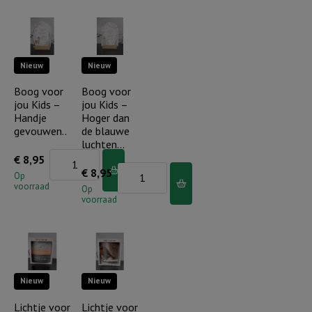
Kids
Kids
-
-
De
De
Nieuw
Nieuw
Heere
Heere
zegent
zegent
Boog voor
Boog voor
jou Kids –
jou Kids –
regenboog
regenboog/bloemen
Handje
Hoger dan
aantal
aantal
gevouwen..
de blauwe
luchten…
Boog
€
8,95
Boog
€
8,95
voor
Op
voorraad
voor
Op
jou
voorraad
jou
Kids
Kids
-
-
Handje
Hoger
gevouwen..
Nieuw
Nieuw
dan
aantal
de
Lichtje voor
Lichtje voor