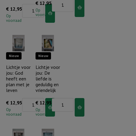
Lichtje
€
12,95
Lichtje
€
12,95
voor
Op
voorraad
voor
Op
jou:
voorraad
jou:
Niet
Uw
mijn
liefde
wil
en
maar
Nieuw
Nieuw
trouw
Uw
mag
Lichtje voor
Lichtje voor
wil
jou: God
jou: De
ik
geschiede
heeft een
liefde is
mijn
aantal
plan met je
geduldig en
hele
leven
vriendelijk
leven
Lichtje
Lichtje
€
12,95
€
12,95
ervaren
voor
voor
Op
Op
aantal
voorraad
voorraad
jou:
jou:
God
De
heeft
liefde