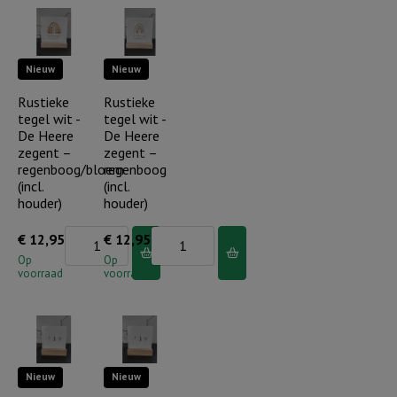
klein
aantal
maar
dapper
Nieuw
Nieuw
aantal
Rustieke
Rustieke
tegel wit -
tegel wit -
De Heere
De Heere
zegent –
zegent –
regenboog/bloem
regenboog
(incl.
(incl.
houder)
houder)
Rustieke
Rustieke
€
12,95
€
12,95
tegel
tegel
Op
Op
voorraad
voorraad
wit
wit
-
-
De
De
Heere
Heere
Nieuw
Nieuw
zegent
zegent