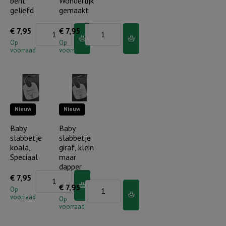
bent
Wonderlijk
lied
geliefd
gemaakt
aantal
Baby
Baby
€
7,95
€
7,95
slabbetje
slabbetje
Op
Op
voorraad
voorraad
hertje,
ezeltje,
Je
Wonderlijk
bent
gemaakt
geliefd
aantal
Nieuw
Nieuw
aantal
Baby
Baby
slabbetje
slabbetje
koala,
giraf, klein
Speciaal
maar
dapper
Baby
€
7,95
Baby
€
7,95
slabbetje
Op
voorraad
slabbetje
Op
koala,
voorraad
giraf,
Speciaal