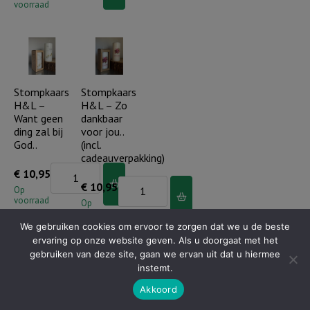
-
voorraad
-
Angst
Waar
verdwijnt
God
waar
leidt,
Gods
voorziet
Stompkaars
Stompkaars
liefde..
H&L –
H&L – Zo
Hij
aantal
Want geen
dankbaar
(incl.
ding zal bij
voor jou..
cadeauverpakking)
God..
(incl.
cadeauverpakking)
aantal
Stompkaars
€
10,95
Stompkaars
€
10,95
H&L
Op
voorraad
H&L
Op
-
voorraad
-
Want
We gebruiken cookies om ervoor te zorgen dat we u de beste
Zo
ervaring op onze website geven. Als u doorgaat met het
geen
gebruiken van deze site, gaan we ervan uit dat u hiermee
dankbaar
ding
instemt.
voor
zal
Akkoord
jou..
Stompkaars
Stompkaars
bij