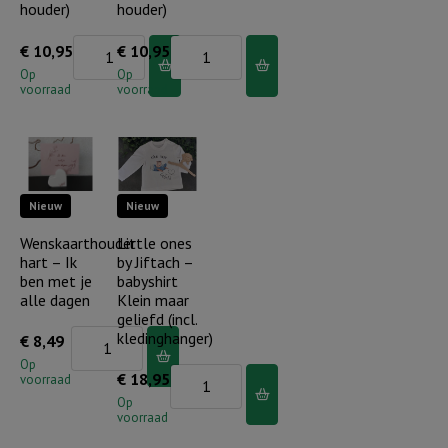
houder)
houder)
Rustieke
Rustieke
€
10,95
€
10,95
tegeltje
tegeltje
Op
Op
voorraad
voorraad
wit
wit
-
-
GHL
GHL
tekens
tekens
Nieuw
Nieuw
blauw
oud
(incl.
roze
Wenskaarthouder
Little ones
hart – Ik
by Jiftach –
houder)
(incl.
ben met je
babyshirt
aantal
houder)
alle dagen
Klein maar
aantal
geliefd (incl.
Wenskaarthouder
kledinghanger)
€
8,49
hart
Op
Little
€
18,95
voorraad
-
ones
Op
Ik
voorraad
by
ben