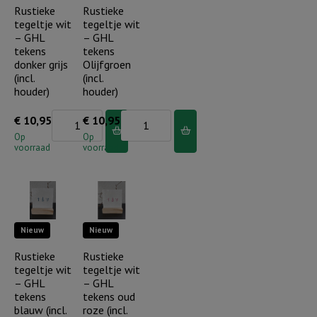
-
-
Rustieke
Rustieke
tegeltje wit
tegeltje wit
regenboog/bloem
regenboog
– GHL
– GHL
(incl.
(incl.
tekens
tekens
houder)
houder)
donker grijs
Olijfgroen
(incl.
(incl.
aantal
aantal
houder)
houder)
Rustieke
Rustieke
€
10,95
€
10,95
tegeltje
tegeltje
Op
Op
voorraad
voorraad
wit
wit
-
-
GHL
GHL
tekens
tekens
Nieuw
Nieuw
donker
Olijfgroen
grijs
(incl.
Rustieke
Rustieke
tegeltje wit
tegeltje wit
(incl.
houder)
– GHL
– GHL
houder)
aantal
tekens
tekens oud
aantal
blauw (incl.
roze (incl.