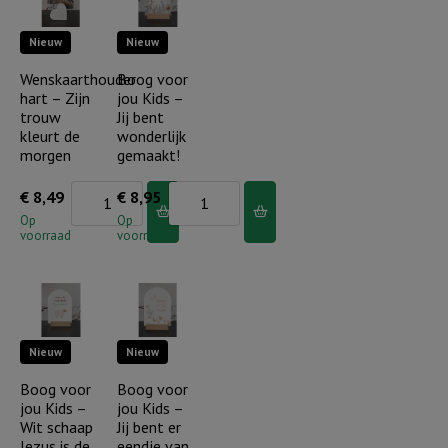
de
Hem
Nieuw
Nieuw
Heer...
aantal
aantal
Wenskaarthouder
Boog voor
hart – Zijn
jou Kids –
trouw
Jij bent
kleurt de
wonderlijk
morgen
gemaakt!
Wenskaarthouder
Boog
€
8,49
€
8,95
hart
voor
Op
Op
voorraad
voorraad
-
jou
Zijn
Kids
trouw
-
kleurt
Jij
Nieuw
Nieuw
de
bent
morgen
wonderlijk
Boog voor
Boog voor
jou Kids –
jou Kids –
aantal
gemaakt!
Wit schaap
Jij bent er
aantal
Jezus is de
eendje van