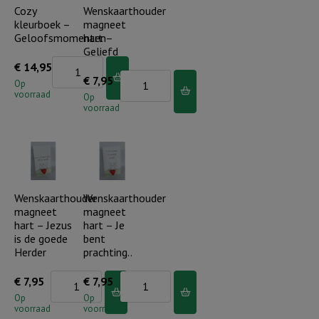
aantal
Cozy
Wenskaarthouder
kleurboek –
magneet
Geloofsmomenten
hart –
Geliefd
Cozy
€
14,95
Wenskaarthouder
€
7,95
kleurboek
Op
voorraad
magneet
Op
-
voorraad
hart
Geloofsmomenten
-
aantal
Geliefd
aantal
Wenskaarthouder
Wenskaarthouder
magneet
magneet
hart – Jezus
hart – Je
is de goede
bent
Herder
prachting..
Wenskaarthouder
Wenskaarthouder
€
7,95
€
7,95
magneet
magneet
Op
Op
voorraad
voorraad
hart
hart