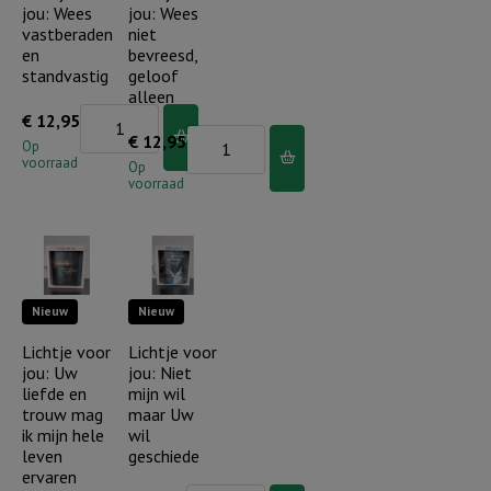
jou: Wees
jou: Wees
blauwe
vastberaden
niet
luchten...
en
bevreesd,
aantal
standvastig
geloof
alleen
Lichtje
€
12,95
Lichtje
€
12,95
voor
Op
voorraad
voor
Op
jou:
voorraad
jou:
Wees
Wees
vastberaden
niet
en
bevreesd,
standvastig
Nieuw
Nieuw
geloof
aantal
alleen
Lichtje voor
Lichtje voor
jou: Uw
jou: Niet
aantal
liefde en
mijn wil
trouw mag
maar Uw
ik mijn hele
wil
leven
geschiede
ervaren