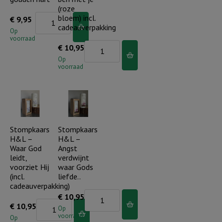
-
(roze
set
Beeldje
bloem) incl.
€
9,95
cadeauverpakking
van
paar
Op
voorraad
2
met
Stompkaars
€
10,95
(consumentadviesprijs
gouden
H&L
Op
voorraad
per
hart
-
stuk
aantal
Ik
€
ben
11,75)
met
aantal
je
Stompkaars
Stompkaars
H&L –
H&L –
(roze
Waar God
Angst
bloem)
leidt,
verdwijnt
incl.
voorziet Hij
waar Gods
(incl.
liefde..
cadeauverpakking
cadeauverpakking)
aantal
Stompkaars
€
10,95
Stompkaars
€
10,95
H&L
Op
voorraad
H&L
Op