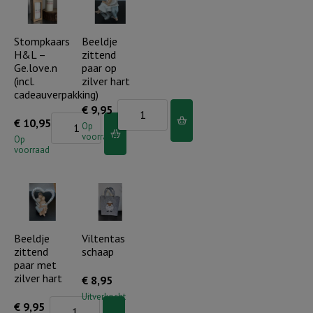
aantal
hoop,
liefde
Stompkaars
Beeldje
H&L –
zittend
aantal
Ge.love.n
paar op
(incl.
zilver hart
cadeauverpakking)
Beeldje
€
9,95
Stompkaars
€
10,95
zittend
Op
voorraad
H&L
Op
paar
voorraad
-
op
Ge.love.n
zilver
(incl.
hart
cadeauverpakking)
aantal
aantal
Beeldje
Viltentas
zittend
schaap
paar met
zilver hart
€
8,95
Uitverkocht
Beeldje
€
9,95