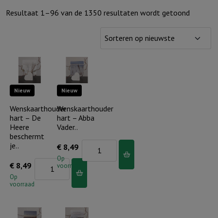
Gesorte
Resultaat 1–96 van de 1350 resultaten wordt getoond
op
nieuwst
Nieuw
Nieuw
Wenskaarthouder
Wenskaarthouder
hart – De
hart – Abba
Heere
Vader..
beschermt
je..
Wenskaarthouder
€
8,49
hart
Op
Wenskaarthouder
€
8,49
voorraad
-
hart
Op
Abba
voorraad
-
Vader..
De
aantal
Heere