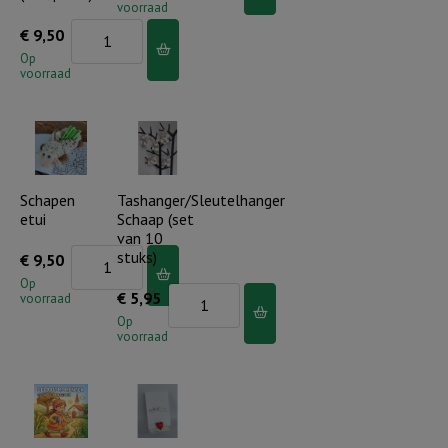
voorraad
Schaap
Kaarsenstandaard
€
9,50
aantal
regenboog
Op
voorraad
Een
boog
in
de
wolken
Schapen
Tashanger/Sleutelhanger
etui
Schaap (set
(compleet)
van 10
aantal
Schapen
stuks)
€
9,50
etui
Op
Tashanger/Sleutelhanger
€
5,95
voorraad
aantal
Schaap
Op
voorraad
(set
van
10
stuks)