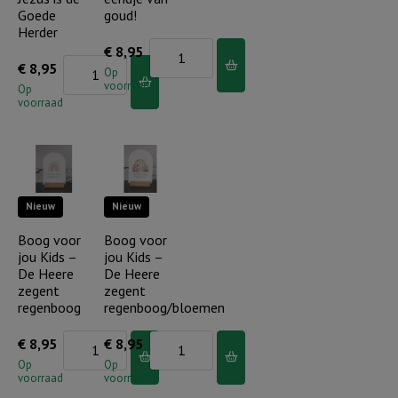
Goede
goud!
Herder
Boog
€
8,95
Boog
€
8,95
voor
Op
voorraad
voor
Op
jou
voorraad
jou
Kids
Kids
-
-
Jij
Wit
bent
Nieuw
Nieuw
schaap
er
Jezus
Boog voor
Boog voor
eendje
jou Kids –
jou Kids –
is
van
De Heere
De Heere
de
goud!
zegent
zegent
Goede
regenboog
regenboog/bloemen
aantal
Herder
Boog
Boog
€
8,95
€
8,95
aantal
voor
voor
Op
Op
voorraad
voorraad
jou
jou