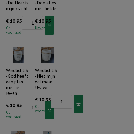
-De Heer is
-Doe alles
en
mijn kracht..
met liefde
vriendelijk
aantal
Windlicht
€
10,95
€
10,95
S
Op
Uitverkocht
voorraad
-
De
Heer
is
mijn
Windlicht S
Windlicht S
-God heeft
-Niet mijn
kracht..
een plan
wil maar
aantal
met je
Uw wil..
leven
Windlicht
€
10,95
Windlicht
€
10,95
S
Op
voorraad
S
Op
-
voorraad
-
Niet
God
mijn