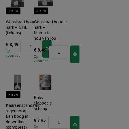
liefde
aantal
Nieuw
Nieuw
(bloem)
aantal
Wenskaarthouder
Wenskaarthouder
hart – GHL
hart –
(tekens)
Mama ik
hou van jou
Wenskaarthouder
€
8,49
Wenskaarthouder
€
8,49
hart
Op
voorraad
hart
Op
-
voorraad
-
GHL
Mama
(tekens)
ik
aantal
hou
Nieuw
van
Baby
slabbetje
jou
Kaarsenstandaard
Schaap
regenboog
aantal
Een boog in
Baby
€
7,95
de wolken
slabbetje
(compleet)
Op