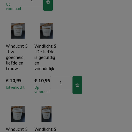
zittend
Op
voorraad
paar
met
zilver
hart
aantal
Windlicht S
Windlicht S
-Uw
-De liefde
goedheid,
is geduldig
liefde en
en
trouw..
vriendelijk
Windlicht
€
10,95
€
10,95
S
Uitverkocht
Op
voorraad
-
De
liefde
is
geduldig
Windlicht S
Windlicht S