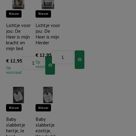
een
is
Nieuw
Nieuw
plan
geduldig
met
en
Lichtje voor
Lichtje voor
jou: De
jou: De
je
vriendelijk
Heer is mijn
Heer is mijn
leven
aantal
kracht en
Herder
aantal
mijn lied
Lichtje
€
12,95
Lichtje
€
12,95
voor
Op
voorraad
voor
Op
jou:
voorraad
jou:
De
De
Heer
Heer
is
is
mijn
Nieuw
Nieuw
mijn
Herder
kracht
Baby
Baby
aantal
slabbetje
slabbetje
en
hertje, Je
ezeltje,
mijn