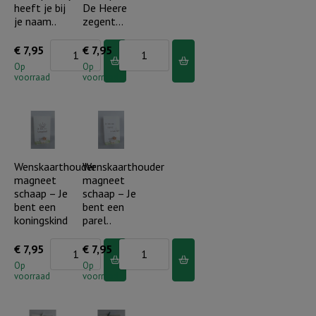
aantal
jou!
heeft je bij
De Heere
aantal
je naam..
zegent…
Wenskaarthouder
Wenskaarthouder
€
7,95
€
7,95
magneet
magneet
Op
Op
voorraad
voorraad
schaap
schaap
-
-
Hij
De
heeft
Heere
je
zegent...
Wenskaarthouder
Wenskaarthouder
magneet
magneet
bij
aantal
schaap – Je
schaap – Je
je
bent een
bent een
naam..
koningskind
parel..
aantal
Wenskaarthouder
Wenskaarthouder
€
7,95
€
7,95
magneet
magneet
Op
Op
voorraad
voorraad
schaap
schaap
-
-