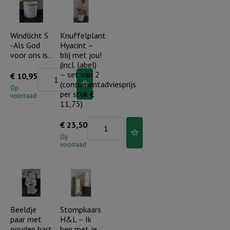
heeft
wil
een
maar
plan
Windlicht S
Knuffelplant
Uw
-Als God
Hyacint –
met
wil..
voor ons is..
blij met jou!
je
aantal
(incl. label)
leven
Windlicht
– set van 2
€
10,95
(consumentadviesprijs
aantal
S
Op
per stuk €
voorraad
-
11,75)
Als
Knuffelplant
€
23,50
God
Hyacint
Op
voor
voorraad
-
ons
blij
is..
met
aantal
jou!
(incl.
Beeldje
Stompkaars
paar met
H&L – Ik
label)
gouden hart
ben met je