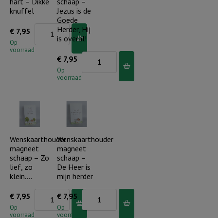
hart – Dikke
schaap –
en...
knuffel
Jezus is de
aantal
Goede
Wenskaarthouder
Herder, Hij
€
7,95
is overal!
magneet
Op
voorraad
hart
Wenskaarthouder
€
7,95
-
magneet
Op
voorraad
Dikke
schaap
knuffel
-
aantal
Jezus
is
de
Wenskaarthouder
Wenskaarthouder
magneet
magneet
Goede
schaap – Zo
schaap –
Herder,
lief, zo
De Heer is
Hij
klein….
mijn herder
is
Wenskaarthouder
Wenskaarthouder
€
7,95
€
7,95
overal!
magneet
magneet
Op
Op
aantal
voorraad
voorraad