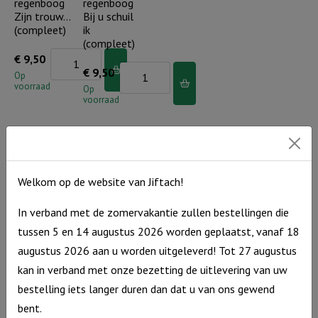
regenboog
regenboog
aantal
Zijn trouw…
Bij u schuil
(compleet)
ik
(compleet)
Kaarsenstandaard
€
9,50
Kaarsenstandaard
€
9,50
regenboog
Op
voorraad
regenboog
Op
Zijn
voorraad
Bij
trouw...
u
(compleet)
schuil
aantal
ik
Welkom op de website van Jiftach!
Nieuw
Nieuw
(compleet)
aantal
Little ones
Rustieke
In verband met de zomervakantie zullen bestellingen die
by Jiftach –
tegeltje
tussen 5 en 14 augustus 2026 worden geplaatst, vanaf 18
babyshirt Je
grijs – GHL
bent een
tekens (incl.
augustus 2026 aan u worden uitgeleverd! Tot 27 augustus
parel in
houder)
kan in verband met onze bezetting de uitlevering van uw
Gods hand
bestelling iets langer duren dan dat u van ons gewend
(incl.
Rustieke
€
10,95
kledinghanger)
bent.
tegeltje
Op