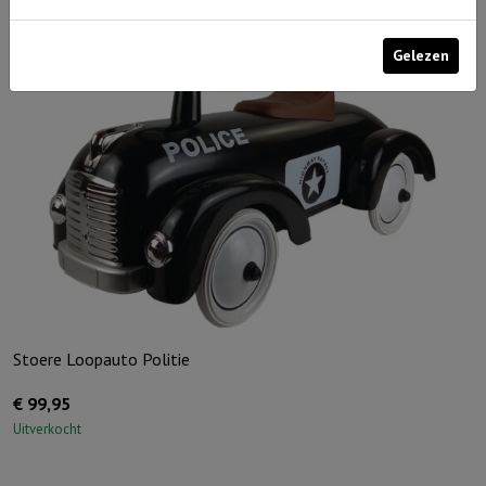
aantal
Gelezen
Stoere Loopauto Politie
€
99,95
Uitverkocht