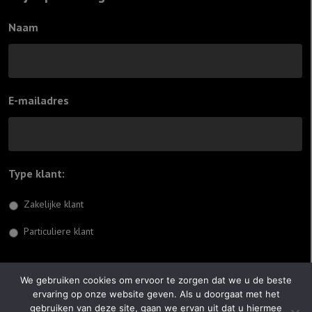
Naam
E-mailadres
Type klant:
*
Zakelijke klant
Particuliere klant
Inschrijven
We gebruiken cookies om ervoor te zorgen dat we u de beste
ervaring op onze website geven. Als u doorgaat met het
© 2026 Jiftach
gebruiken van deze site, gaan we ervan uit dat u hiermee