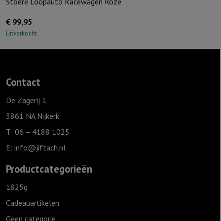
Stoere Loopauto Racewagen Roze
€
99,95
Uitverkocht
Contact
De Zagerij 1
3861 NA Nijkerk
T: 06 – 4188 1025
E:
info@jiftach.nl
Productcategorieën
1825g
Cadeauartikelen
Geen categorie