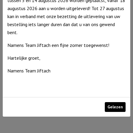
tussen 5 en 14 augustus 2026 worden geplaatst, vanaf 18
augustus 2026 aan u worden uitgeleverd! Tot 27 augustus
kan in verband met onze bezetting de uitlevering van uw
Stoere Loopauto Racewagen Petrol
bestelling iets langer duren dan dat u van ons gewend
€
89,95
bent.
Uitverkocht
Namens Team Jiftach een fijne zomer toegewenst!
Hartelijke groet,
Namens Team Jiftach
Gelezen