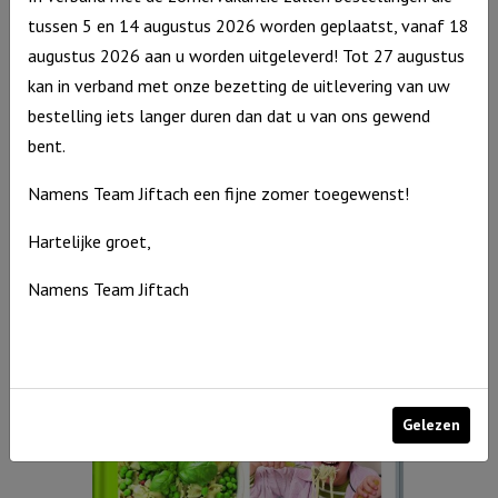
tussen 5 en 14 augustus 2026 worden geplaatst, vanaf 18
augustus 2026 aan u worden uitgeleverd! Tot 27 augustus
kan in verband met onze bezetting de uitlevering van uw
bestelling iets langer duren dan dat u van ons gewend
Stoere Loopauto Racewagen Wit
bent.
€
89,95
Uitverkocht
Namens Team Jiftach een fijne zomer toegewenst!
Hartelijke groet,
Namens Team Jiftach
Gelezen