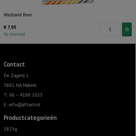
Washand Beer
Washand
€
7,95
Beer
Op voorraad
aantal
Contact
De Zagerij 1
3861 NA Nijkerk
T: 06 – 4188 1025
E:
info@jiftach.nl
Productcategorieën
1825g