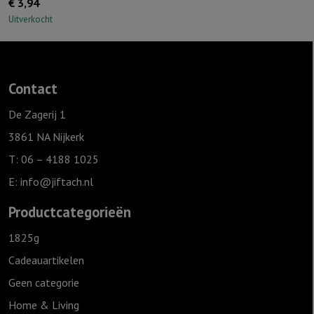
€
3,94
Uitverkocht
Contact
De Zagerij 1
3861 NA Nijkerk
T: 06 – 4188 1025
E:
info@jiftach.nl
Productcategorieën
1825g
Cadeauartikelen
Geen categorie
Home & Living