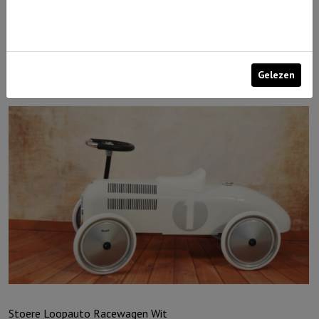
Stoere Loopauto Zilver
€
89,95
Uitverkocht
Gelezen
Stoere Loopauto Racewagen Wit