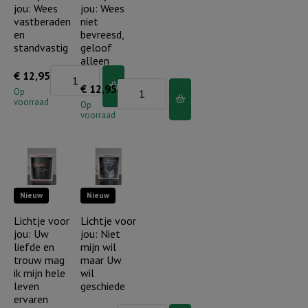
jou: Wees
jou: Wees
blauwe
vastberaden
niet
luchten...
en
bevreesd,
aantal
standvastig
geloof
alleen
Lichtje
€
12,95
Lichtje
€
12,95
voor
Op
voorraad
voor
Op
jou:
voorraad
jou:
Wees
Wees
vastberaden
niet
en
bevreesd,
standvastig
Nieuw
Nieuw
geloof
aantal
alleen
Lichtje voor
Lichtje voor
jou: Uw
jou: Niet
aantal
liefde en
mijn wil
trouw mag
maar Uw
ik mijn hele
wil
leven
geschiede
ervaren