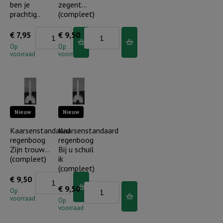
ben je
zegent…
kledinghanger)
prachtig..
(compleet)
aantal
Wenskaarthouder
Kaarsenstandaard
€
7,95
€
9,50
magneet
regenboog
Op
Op
voorraad
voorraad
hart
De
-
Heere
Wat
zegent...
ben
(compleet)
Nieuw
Nieuw
je
aantal
prachtig..
Kaarsenstandaard
Kaarsenstandaard
regenboog
regenboog
aantal
Zijn trouw…
Bij u schuil
(compleet)
ik
(compleet)
Kaarsenstandaard
€
9,50
Kaarsenstandaard
€
9,50
regenboog
Op
voorraad
regenboog
Op
Zijn
voorraad
Bij
trouw...