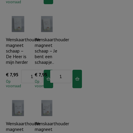
-
voorraad
schaap
Zo
-
lief,
Jezus
zo
is
klein....
de
Wenskaarthouder
Wenskaarthouder
aantal
magneet
magneet
Goede
schaap –
schaap – Je
Herder,
De Heer is
bent een
Hij
mijn herder
schaapje..
is
Wenskaarthouder
Wenskaarthouder
€
7,95
€
7,95
overal!
magneet
magneet
Op
Op
aantal
voorraad
voorraad
schaap
schaap
-
-
De
Je
Heer
bent
is
een
Wenskaarthouder
Wenskaarthouder
magneet
magneet
mijn
schaapje..