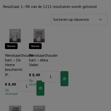
Gesorte
Resultaat 1–96 van de 1211 resultaten wordt getoond
op
nieuwst
Nieuw
Nieuw
Wenskaarthouder
Wenskaarthouder
hart – De
hart – Abba
Heere
Vader..
beschermt
je..
Wenskaarthouder
€
8,49
hart
Op
Wenskaarthouder
€
8,49
voorraad
-
hart
Op
Abba
voorraad
-
Vader..
De
aantal
Heere