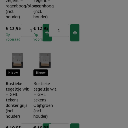
zegent –
zegent –
lied
regenboog/bloem
regenboog
(incl.
(incl.
aantal
houder)
houder)
Rustieke
Rustieke
€
12,95
€
12,95
tegel
tegel
Op
Op
voorraad
voorraad
wit
wit
-
-
De
De
Heere
Heere
Nieuw
Nieuw
zegent
zegent
-
-
Rustieke
Rustieke
tegeltje wit
tegeltje wit
regenboog/bloem
regenboog
– GHL
– GHL
(incl.
(incl.
tekens
tekens
houder)
houder)
donker grijs
Olijfgroen
(incl.
(incl.
aantal
aantal
houder)
houder)
Rustieke
Rustieke
€
10,95
€
10,95