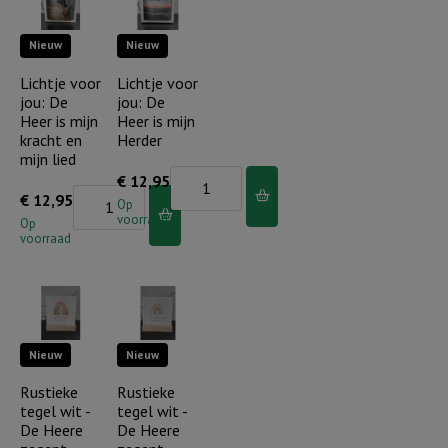
een
is
Nieuw
Nieuw
plan
geduldig
met
en
Lichtje voor
Lichtje voor
jou: De
jou: De
je
vriendelijk
Heer is mijn
Heer is mijn
leven
aantal
kracht en
Herder
aantal
mijn lied
Lichtje
€
12,95
Lichtje
€
12,95
voor
Op
voorraad
voor
Op
jou:
voorraad
jou:
De
De
Heer
Heer
is
is
mijn
Nieuw
Nieuw
mijn
Herder
kracht
Rustieke
Rustieke
aantal
tegel wit -
tegel wit -
en
De Heere
De Heere
mijn