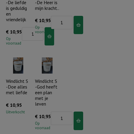
-De liefde
-De Heer is
is geduldig
mijn kracht..
en
vriendelijk
Windlicht
€
10,95
S
Op
Windlicht
€
10,95
voorraad
-
S
Op
De
voorraad
-
Heer
De
is
liefde
mijn
is
kracht..
geduldig
Windlicht S
Windlicht S
aantal
-Doe alles
-God heeft
en
met liefde
een plan
vriendelijk
met je
aantal
leven
€
10,95
Uitverkocht
Windlicht
€
10,95
S
Op
voorraad
-