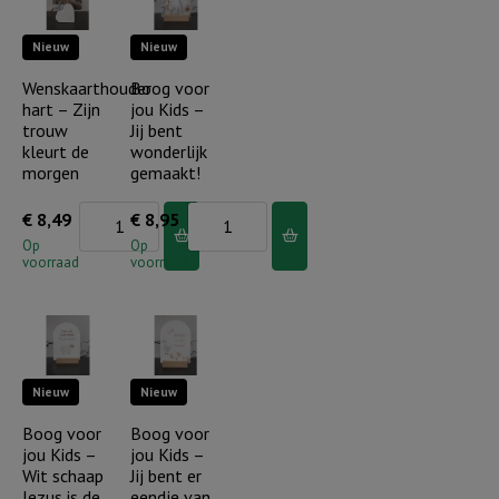
de
Hem
Nieuw
Nieuw
Heer...
aantal
aantal
Wenskaarthouder
Boog voor
hart – Zijn
jou Kids –
trouw
Jij bent
kleurt de
wonderlijk
morgen
gemaakt!
Wenskaarthouder
Boog
€
8,49
€
8,95
hart
voor
Op
Op
voorraad
voorraad
-
jou
Zijn
Kids
trouw
-
kleurt
Jij
Nieuw
Nieuw
de
bent
morgen
wonderlijk
Boog voor
Boog voor
jou Kids –
jou Kids –
aantal
gemaakt!
Wit schaap
Jij bent er
aantal
Jezus is de
eendje van