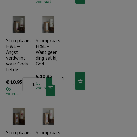
voorraad
-
stuk
Ik
Waar
€
ben
God
11,75)
met
leidt,
aantal
je
voorziet
Stompkaars
Stompkaars
(roze
H&L –
H&L –
Hij
bloem)
Angst
Want geen
(incl.
incl.
verdwijnt
ding zal bij
cadeauverpakking)
waar Gods
God..
cadeauverpakking
liefde..
aantal
aantal
Stompkaars
€
10,95
Stompkaars
€
10,95
H&L
Op
voorraad
H&L
Op
-
voorraad
-
Want
Angst
geen
verdwijnt
ding
waar
zal
Gods
Stompkaars
Stompkaars
bij