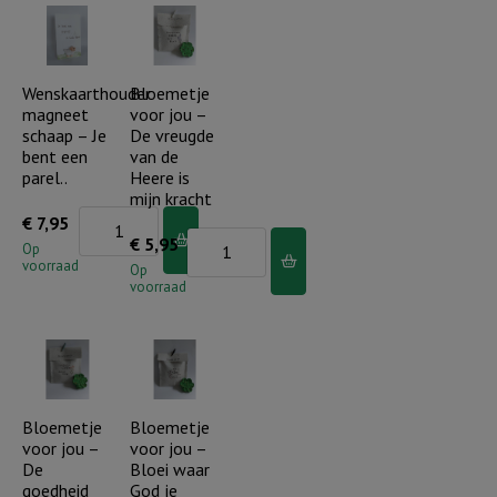
De
Je
Heere
bent
zegent...
een
Wenskaarthouder
Bloemetje
magneet
voor jou –
aantal
koningskind
schaap – Je
De vreugde
aantal
bent een
van de
parel..
Heere is
mijn kracht
Wenskaarthouder
€
7,95
Bloemetje
€
5,95
magneet
Op
voorraad
voor
Op
schaap
voorraad
jou
-
-
Je
De
bent
vreugde
een
van
Bloemetje
Bloemetje
parel..
voor jou –
voor jou –
de
aantal
De
Bloei waar
Heere
goedheid
God je