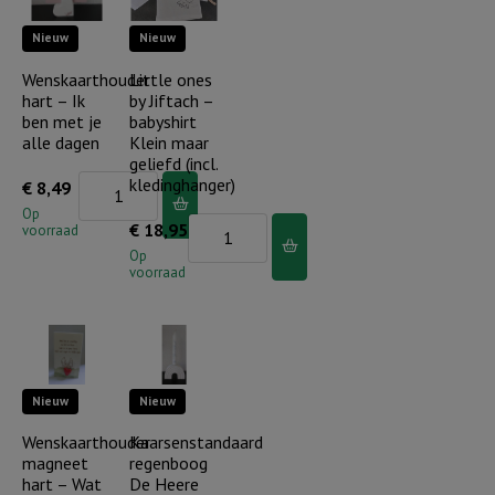
tekens
tekens
Nieuw
Nieuw
blauw
oud
(incl.
roze
Wenskaarthouder
Little ones
hart – Ik
by Jiftach –
houder)
(incl.
ben met je
babyshirt
aantal
houder)
alle dagen
Klein maar
aantal
geliefd (incl.
Wenskaarthouder
kledinghanger)
€
8,49
hart
Op
Little
€
18,95
voorraad
-
ones
Op
Ik
voorraad
by
ben
Jiftach
met
-
je
babyshirt
alle
Nieuw
Nieuw
Klein
dagen
maar
Wenskaarthouder
Kaarsenstandaard
aantal
magneet
regenboog
geliefd
hart – Wat
De Heere
(incl.