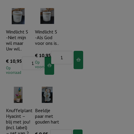
God
heeft
een
plan
Windlicht S
Windlicht S
-Niet mijn
-Als God
met
wil maar
voor ons is..
je
Uw wil..
leven
Windlicht
€
10,95
Windlicht
€
10,95
aantal
S
Op
voorraad
S
Op
-
voorraad
-
Als
Niet
God
mijn
voor
wil
ons
maar
Knuffelplant
Beeldje
is..
Hyacint –
paar met
Uw
aantal
blij met jou!
gouden hart
wil..
(incl. label)
aantal
– set van 2
Beeldje
€
9,95