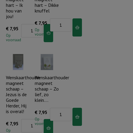
hart – Ik
hart – Dikke
en...
hou van
knuffel
aantal
jou!
Wenskaarthouder
€
7,95
Wenskaarthouder
€
7,95
magneet
Op
voorraad
magneet
Op
hart
voorraad
hart
-
-
Dikke
Ik
knuffel
hou
aantal
van
Wenskaarthouder
Wenskaarthouder
magneet
magneet
jou!
schaap –
schaap – Zo
aantal
Jezus is de
lief, zo
Goede
klein….
Herder, Hij
is overal!
Wenskaarthouder
€
7,95
magneet
Op
Wenskaarthouder
€
7,95
voorraad
schaap
magneet
Op