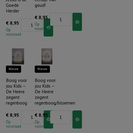
Goede
goud!
Herder
Boog
€
8,95
Boog
€
8,95
voor
Op
voorraad
voor
Op
jou
voorraad
jou
Kids
Kids
-
-
Jij
Wit
bent
Nieuw
Nieuw
schaap
er
Jezus
Boog voor
Boog voor
eendje
jou Kids –
jou Kids –
is
van
De Heere
De Heere
de
goud!
zegent
zegent
Goede
regenboog
regenboog/bloemen
aantal
Herder
Boog
Boog
€
8,95
€
8,95
aantal
voor
voor
Op
Op
voorraad
voorraad
jou
jou