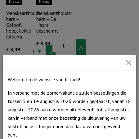
aantal
Nieuw
Nieuw
Je
bent
Wenskaarthouder
Wenskaarthouder
hart –
hart – De
een
Geloof,
Heere
parel
hoop, liefde
beschermt..
in
(bloem)
Wenskaarthouder
€
8,49
Gods
Wenskaarthouder
€
8,49
hart
Op
hand
voorraad
hart
Op
-
(incl.
voorraad
-
De
kledinghanger)
Geloof,
Heere
aantal
Welkom op de website van Jiftach!
hoop,
beschermt..
liefde
In verband met de zomervakantie zullen bestellingen die
aantal
Nieuw
Nieuw
(bloem)
tussen 5 en 14 augustus 2026 worden geplaatst, vanaf 18
aantal
Wenskaarthouder
Wenskaarthouder
augustus 2026 aan u worden uitgeleverd! Tot 27 augustus
hart – GHL
hart –
kan in verband met onze bezetting de uitlevering van uw
(tekens)
Mama ik
bestelling iets langer duren dan dat u van ons gewend
hou van jou
Wenskaarthouder
€
8,49
bent.
Wenskaarthouder