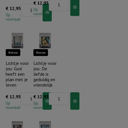
Lichtje
€
12,95
Lichtje
€
12,95
voor
Op
voorraad
voor
Op
jou:
voorraad
jou:
Niet
Uw
mijn
liefde
wil
en
maar
Nieuw
Nieuw
trouw
Uw
mag
Lichtje voor
Lichtje voor
wil
jou: God
jou: De
ik
geschiede
heeft een
liefde is
mijn
aantal
plan met je
geduldig en
hele
leven
vriendelijk
leven
Lichtje
Lichtje
€
12,95
€
12,95
ervaren
voor
voor
Op
Op
aantal
voorraad
voorraad
jou:
jou:
God
De
heeft
liefde