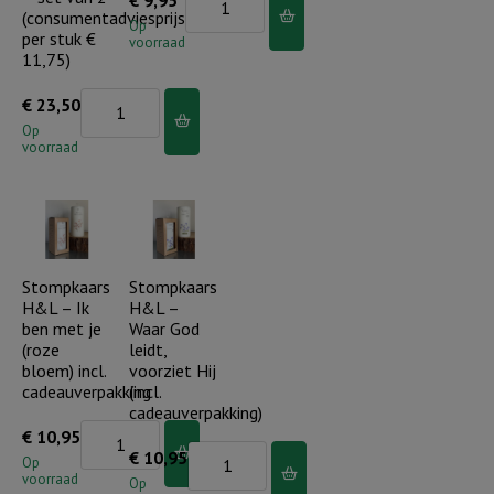
(consumentadviesprijs
paar
Op
per stuk €
voorraad
met
11,75)
gouden
Knuffelplant
€
23,50
hart
Hyacint
Op
aantal
voorraad
-
blij
met
jou!
(incl.
Stompkaars
Stompkaars
H&L – Ik
H&L –
label)
ben met je
Waar God
-
(roze
leidt,
set
bloem) incl.
voorziet Hij
cadeauverpakking
(incl.
van
cadeauverpakking)
2
Stompkaars
€
10,95
Stompkaars
€
10,95
(consumentadviesprijs
H&L
Op
voorraad
H&L
Op
per
-