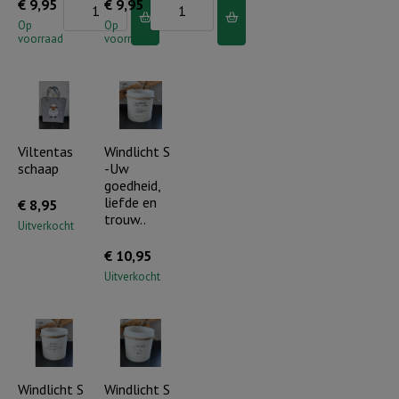
Beeldje
Beeldje
€
9,95
€
9,95
zittend
zittend
Op
Op
voorraad
voorraad
paar
paar
op
met
zilver
zilver
hart
hart
aantal
aantal
Viltentas
Windlicht S
schaap
-Uw
goedheid,
liefde en
€
8,95
trouw..
Uitverkocht
€
10,95
Uitverkocht
Windlicht S
Windlicht S