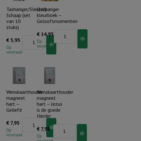
wolken
Tashanger/Sleutelhanger
Cozy
Schaap (set
kleurboek –
(compleet)
van 10
Geloofsmomenten
aantal
stuks)
Cozy
€
14,95
Tashanger/Sleutelhanger
€
5,95
kleurboek
Op
voorraad
Schaap
Op
-
voorraad
(set
Geloofsmomenten
van
aantal
10
stuks)
aantal
Wenskaarthouder
Wenskaarthouder
magneet
magneet
hart –
hart – Jezus
Geliefd
is de goede
Herder
Wenskaarthouder
€
7,95
Wenskaarthouder
€
7,95
magneet
Op
voorraad
magneet
Op
hart
voorraad