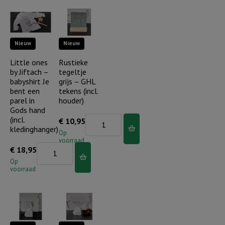
u
(compleet)
schuil
aantal
ik
Nieuw
Nieuw
(compleet)
aantal
Little ones
Rustieke
by Jiftach –
tegeltje
babyshirt Je
grijs – GHL
bent een
tekens (incl.
parel in
houder)
Gods hand
(incl.
Rustieke
€
10,95
kledinghanger)
tegeltje
Op
voorraad
grijs
Little
€
18,95
-
ones
Op
voorraad
GHL
by
tekens
Jiftach
(incl.
-
houder)
babyshirt