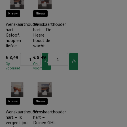
beschermt
Nieuw
Nieuw
je..
aantal
Wenskaarthouder
Wenskaarthouder
hart –
hart – De
Geloof,
Heere
hoop en
houdt de
liefde
wacht..
Wenskaarthouder
Wenskaarthouder
€
8,49
€
8,49
hart
hart
Op
Op
voorraad
voorraad
-
-
Geloof,
De
hoop
Heere
en
houdt
Nieuw
Nieuw
liefde
de
aantal
wacht..
Wenskaarthouder
Wenskaarthouder
hart – Ik
hart –
aantal
vergeet jou
Duinen GHL