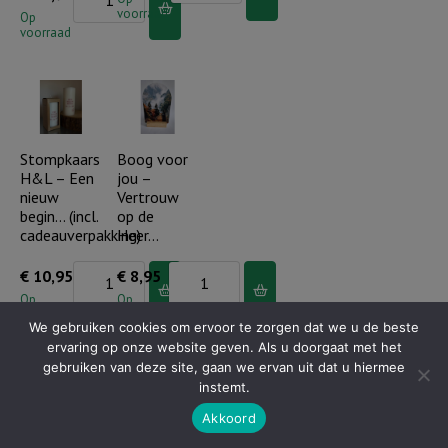
voorraad
H&L
Op
-
voorraad
-
In
Je
Gods
bent
hand
geliefd,
geborgen
gezegend...
Stompkaars
Boog voor
(incl.
H&L – Een
jou –
(incl.
cadeauverpakking)
nieuw
Vertrouw
cadeauverpakking)
aantal
begin… (incl.
op de
aantal
cadeauverpakking)
Heer…
Stompkaars
Boog
€
10,95
€
8,95
H&L
voor
Op
Op
voorraad
voorraad
-
jou
We gebruiken cookies om ervoor te zorgen dat we u de beste
ervaring op onze website geven. Als u doorgaat met het
Een
-
gebruiken van deze site, gaan we ervan uit dat u hiermee
nieuw
Vertrouw
instemt.
begin...
op
Akkoord
(incl.
de
Boog voor
Boog voor