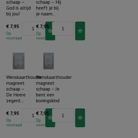
schaap –
schaap – Hij
herder
aantal
God is altijd
heeft je bij
aantal
bij jou!
je naam..
Wenskaarthouder
Wenskaarthouder
€
7,95
€
7,95
magneet
magneet
Op
Op
voorraad
voorraad
schaap
schaap
-
-
God
Hij
is
heeft
altijd
je
Wenskaarthouder
Wenskaarthouder
magneet
magneet
bij
bij
schaap –
schaap – Je
jou!
je
De Heere
bent een
aantal
naam..
zegent…
koningskind
aantal
Wenskaarthouder
Wenskaarthouder
€
7,95
€
7,95
magneet
magneet
Op
Op
voorraad
voorraad
schaap
schaap
-
-