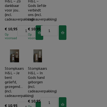
H&L – Zo
H&L –
liefde..
God..
dankbaar
Gods liefde
aantal
aantal
voor jou..
verbindt
(incl.
ons (incl.
cadeauverpakking)
cadeauverpakking)
Stompkaars
Stompkaars
€
10,95
€
10,95
H&L
H&L
Op
Op
voorraad
voorraad
-
-
Zo
Gods
dankbaar
liefde
voor
verbindt
jou..
ons
Stompkaars
Stompkaars
H&L – Je
H&L – In
(incl.
(incl.
bent
Gods hand
cadeauverpakking)
cadeauverpakking)
geliefd,
geborgen
aantal
aantal
gezegend…
(incl.
(incl.
cadeauverpakking)
cadeauverpakking)
Stompkaars
€
10,95
Stompkaars
€
10,95
H&L
Op