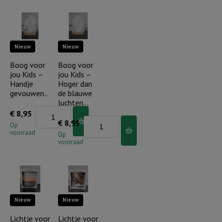
Kids
Kids
-
-
De
De
Nieuw
Nieuw
Heere
Heere
zegent
zegent
Boog voor
Boog voor
jou Kids –
jou Kids –
regenboog
regenboog/bloemen
Handje
Hoger dan
aantal
aantal
gevouwen..
de blauwe
luchten…
Boog
€
8,95
Boog
€
8,95
voor
Op
voorraad
voor
Op
jou
voorraad
jou
Kids
Kids
-
-
Handje
Hoger
gevouwen..
Nieuw
Nieuw
dan
aantal
de
Lichtje voor
Lichtje voor