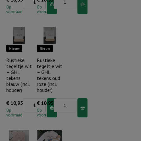
tegeltje
tegeltje
Op
Op
voorraad
voorraad
wit
wit
-
-
GHL
GHL
tekens
tekens
Nieuw
Nieuw
donker
Olijfgroen
grijs
(incl.
Rustieke
Rustieke
tegeltje wit
tegeltje wit
(incl.
houder)
– GHL
– GHL
houder)
aantal
tekens
tekens oud
aantal
blauw (incl.
roze (incl.
houder)
houder)
Rustieke
Rustieke
€
10,95
€
10,95
tegeltje
tegeltje
Op
Op
voorraad
voorraad
wit
wit
-
-
GHL
GHL