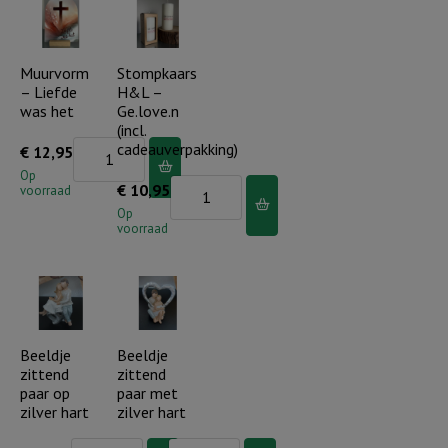
Ik
Geloof,
ben
hoop,
die
liefde
Muurvorm
Stompkaars
– Liefde
H&L –
ik
aantal
was het
Ge.love.n
ben..
(incl.
aantal
Muurvorm
cadeauverpakking)
€
12,95
-
Op
Stompkaars
€
10,95
voorraad
Liefde
H&L
Op
was
voorraad
-
het
Ge.love.n
aantal
(incl.
cadeauverpakking)
aantal
Beeldje
Beeldje
zittend
zittend
paar op
paar met
zilver hart
zilver hart