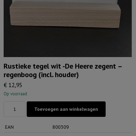
Rustieke tegel wit -De Heere zegent –
regenboog (incl. houder)
€
12,95
Op voorraad
Rustieke
Toevoegen aan winkelwagen
tegel
wit
EAN
800309
-