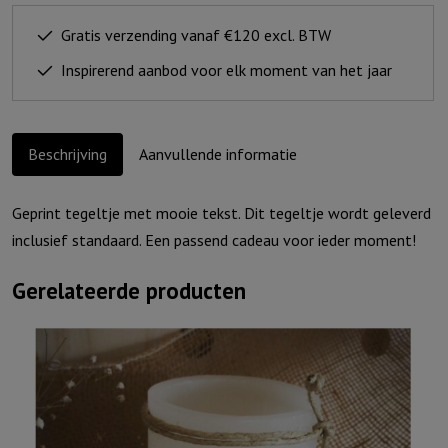
De
Heere
Gratis verzending vanaf €120 excl. BTW
zegent
Inspirerend aanbod voor elk moment van het jaar
-
regenboog
(incl.
Beschrijving
Aanvullende informatie
houder)
aantal
Geprint tegeltje met mooie tekst. Dit tegeltje wordt geleverd
inclusief standaard. Een passend cadeau voor ieder moment!
Gerelateerde producten