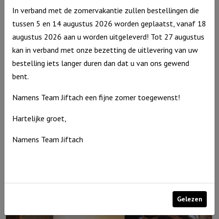
In verband met de zomervakantie zullen bestellingen die
tussen 5 en 14 augustus 2026 worden geplaatst, vanaf 18
augustus 2026 aan u worden uitgeleverd! Tot 27 augustus
kan in verband met onze bezetting de uitlevering van uw
bestelling iets langer duren dan dat u van ons gewend
bent.
Windlicht S “You are the light” Ivoor
Windlicht
€
10,95
Namens Team Jiftach een fijne zomer toegewenst!
S
Op voorraad
Hartelijke groet,
"You
are
Namens Team Jiftach
the
light"
Ivoor
aantal
Gelezen