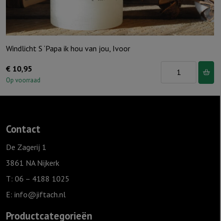
Windlicht S ‘Papa ik hou van jou, Ivoor
Windlicht
€
10,95
S
Op voorraad
'Papa
ik
hou
Contact
van
jou,
De Zagerij 1
Ivoor
3861 NA Nijkerk
aantal
T: 06 – 4188 1025
E:
info@jiftach.nl
Productcategorieën