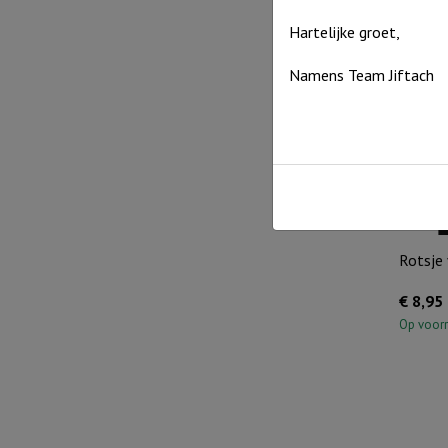
Op voor
Hartelijke groet,
Namens Team Jiftach
Rotsje 
€
8,95
Op voor