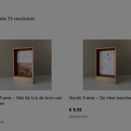
Gesorteerd
lle 35 resultaten
op
nieuwste
frame – Wat bij U is de bron van
Nordic frame – De Heer bescher
ven
€
9,95
Uitverkocht
cht