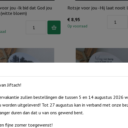
voor jou -Ik bid dat God jou
Rotsje voor jou -Hij laat nooit
 (witte bloem)
Rotsje
€
8,95
Rotsje
voor
Op voorraad
voor
raad
jou
jou
-
-
Hij
Ik
laat
bid
nooit
dat
los...
God
aantal
an Jiftach!
jou
zegent
rvakantie zullen bestellingen die tussen 5 en 14 augustus 2026 w
(witte
 worden uitgeleverd! Tot 27 augustus kan in verband met onze bez
voor jou -Doe alles met
Rotsje voor jou -Wees niet ban
bloem)
.
langer duren dan dat u van ons gewend bent.
Rotsje
aantal
€
8,95
Rotsje
voor
Op voorraad
en fijne zomer toegewenst!