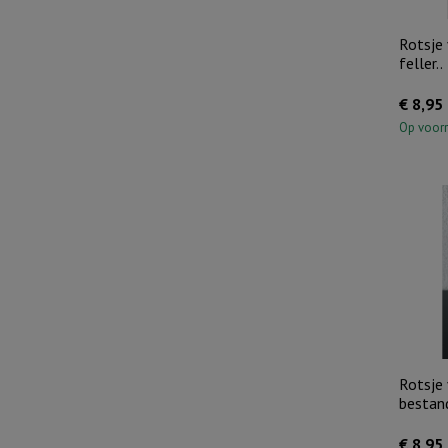
Rotsje 
feller..
€
8,95
Op voor
Rotsje 
bestand
€
8,95