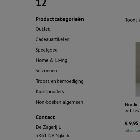
12
Productcategorieën
Toont a
Outlet
Cadeauartikelen
Speelgoed
Home & Living
Seizoenen
Troost en bemoediging
Kaarthouders
Non-boeken algemeen
Nordic 
het le
Contact
€
9,95
De Zagerij 1
Uitverko
3861 NA Nijkerk