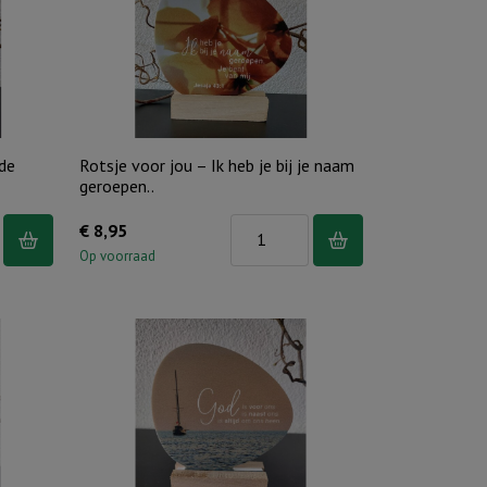
God
met
ons
aantal
ede
Rotsje voor jou – Ik heb je bij je naam
geroepen..
Rotsje
€
8,95
voor
Op voorraad
jou
-
Ik
heb
je
bij
je