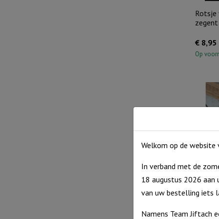
Rotsje 
zegent
€
8,95
Op voor
Welkom op de website v
In verband met de zome
18 augustus 2026 aan u
Rotsje 
liefde…
van uw bestelling iets 
€
8,95
Namens Team Jiftach e