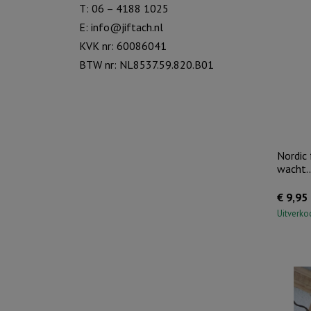
T: 06 – 4188 1025
E:
info@jiftach.nl
KVK nr: 60086041
BTW nr: NL8537.59.820.B01
Nordic
wacht..
€
9,95
Uitverko