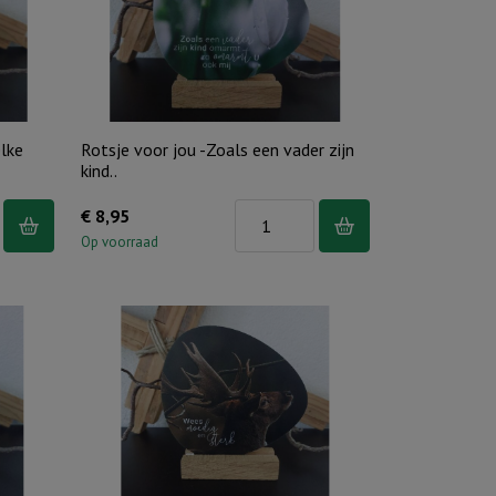
per
stuk
€
dviesprijs
8,50
aantal
elke
Rotsje voor jou -Zoals een vader zijn
kind..
Rotsje
€
8,95
voor
Op voorraad
jou
-
Zoals
een
vader
zijn
kind..
aantal