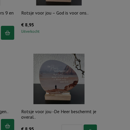
naam
geroepen..
rs 9 en
Rotsje voor jou – God is voor ons..
aantal
€
8,95
Uitverkocht
gen..
Rotsje voor jou -De Heer beschermt je
overal..
Rotsje
€
8,95