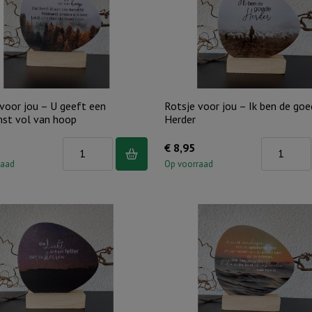
nacht,
God..
heilige
aantal
nacht
aantal
voor jou – U geeft een
Rotsje voor jou – Ik ben de go
st vol van hoop
Herder
Rotsje
Rotsje
€
8,95
voor
voor
raad
Op voorraad
jou
jou
-
-
U
Ik
geeft
ben
een
de
toekomst
goede
vol
Herder