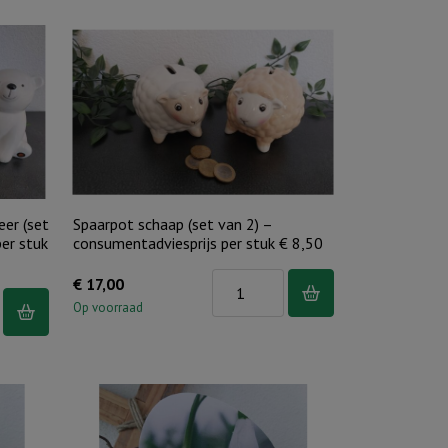
eer (set
Spaarpot schaap (set van 2) –
per stuk
consumentadviesprijs per stuk € 8,50
Spaarpot
€
17,00
schaap
Op voorraad
(set
van
2)
-
consumentadviesprijs