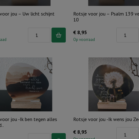
van
aantal
hoop
voor jou – Uw licht schijnt
Rotsje voor jou – Psalm 139 ve
aantal
10
Rotsje
Rotsje
€
8,95
voor
voor
raad
Op voorraad
jou
jou
-
-
Uw
Psalm
licht
139
schijnt
vers
feller..
9
aantal
en
10
aantal
voor jou -Ik ben tegen alles
Rotsje voor jou -Ik wens jou Ze
..
Rotsje
€
8,95
Rotsje