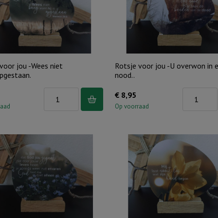
van
3)
-
consumenta
per
voor jou -Wees niet
Rotsje voor jou -U overwon in 
stuk
opgestaan.
nood..
€
Rotsje
Rotsje
€
8,95
8,50
voor
voor
raad
Op voorraad
aantal
jou
jou
-
-
Wees
U
niet
overwon
bang..opgestaan.
in
aantal
elke
nood..
aantal