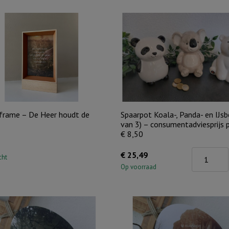
 frame – De Heer houdt de
Spaarpot Koala-, Panda- en IJsb
van 3) – consumentadviesprijs 
€ 8,50
Spaarpot
€
25,49
cht
Koala-,
Op voorraad
Panda-
en
IJsbeer
(set