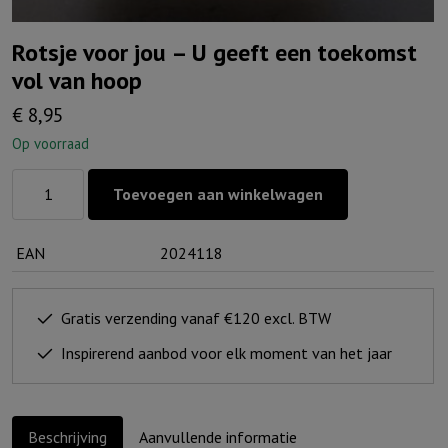
Rotsje voor jou – U geeft een toekomst
vol van hoop
€
8,95
Op voorraad
Rotsje
Toevoegen aan winkelwagen
voor
jou
EAN
2024118
-
U
geeft
Gratis verzending vanaf €120 excl. BTW
een
Inspirerend aanbod voor elk moment van het jaar
toekomst
vol
van
Beschrijving
Aanvullende informatie