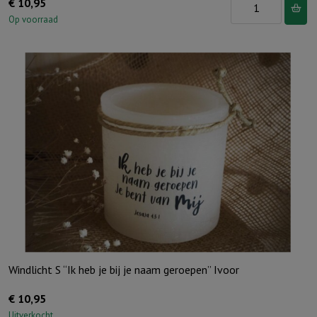
Windlicht
€
10,95
S
Op voorraad
"Angst
verdwijnt
waar
Gods
liefde
verschijnt"
Ivoor
aantal
Windlicht S “Ik heb je bij je naam geroepen” Ivoor
€
10,95
Uitverkocht