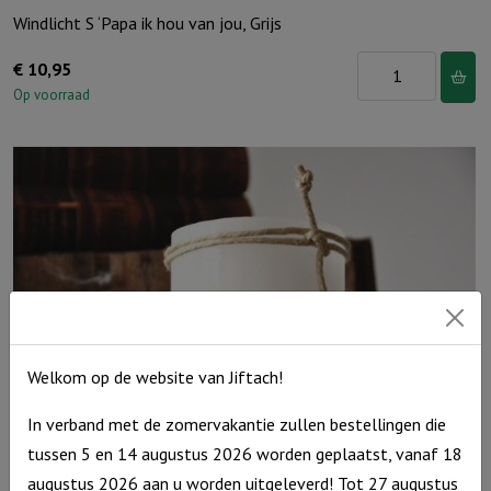
Windlicht S ‘Papa ik hou van jou, Grijs
Windlicht
€
10,95
S
Op voorraad
'Papa
ik
hou
van
jou,
Grijs
aantal
Welkom op de website van Jiftach!
In verband met de zomervakantie zullen bestellingen die
tussen 5 en 14 augustus 2026 worden geplaatst, vanaf 18
Windlicht S “Jij bent zo kostbaar” Ivoor
augustus 2026 aan u worden uitgeleverd! Tot 27 augustus