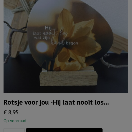
Rotsje voor jou -Hij laat nooit los…
€
8,95
Op voorraad
Rotsje