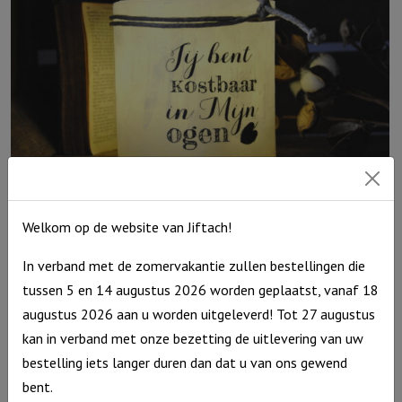
Welkom op de website van Jiftach!
Windlicht M Jij bent kostbaar in Mijn ogen, Ivoor
In verband met de zomervakantie zullen bestellingen die
€
15,95
tussen 5 en 14 augustus 2026 worden geplaatst, vanaf 18
Uitverkocht
augustus 2026 aan u worden uitgeleverd! Tot 27 augustus
kan in verband met onze bezetting de uitlevering van uw
bestelling iets langer duren dan dat u van ons gewend
bent.