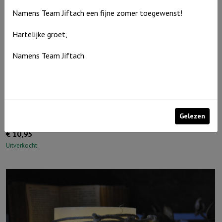
Namens Team Jiftach een fijne zomer toegewenst!
Hartelijke groet,
Namens Team Jiftach
Windlicht S ‘Ik ben met je, alle dagen’, Blauw
Gelezen
€
10,95
Uitverkocht