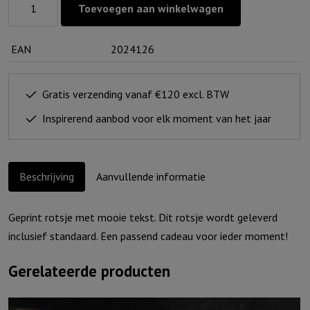
Toevoegen aan winkelwagen
voor
jou
EAN
2024126
-
Hij
laat
Gratis verzending vanaf €120 excl. BTW
nooit
Inspirerend aanbod voor elk moment van het jaar
los...
aantal
Beschrijving
Aanvullende informatie
Geprint rotsje met mooie tekst. Dit rotsje wordt geleverd
inclusief standaard. Een passend cadeau voor ieder moment!
Gerelateerde producten