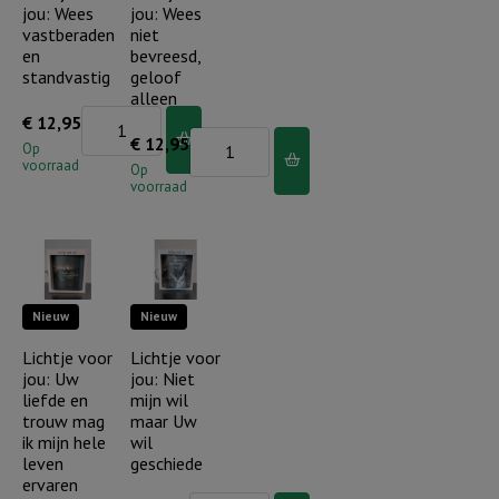
jou: Wees
jou: Wees
blauwe
vastberaden
niet
luchten...
en
bevreesd,
aantal
standvastig
geloof
alleen
Lichtje
€
12,95
Lichtje
€
12,95
voor
Op
voorraad
voor
Op
jou:
voorraad
jou:
Wees
Wees
vastberaden
niet
en
bevreesd,
standvastig
Nieuw
Nieuw
geloof
aantal
alleen
Lichtje voor
Lichtje voor
jou: Uw
jou: Niet
aantal
liefde en
mijn wil
trouw mag
maar Uw
ik mijn hele
wil
leven
geschiede
ervaren