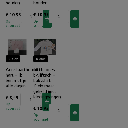
houder)
houder)
Rustieke
Rustieke
€
10,95
€
10,95
tegeltje
tegeltje
Op
Op
voorraad
voorraad
wit
wit
-
-
GHL
GHL
tekens
tekens
Nieuw
Nieuw
blauw
oud
(incl.
roze
Wenskaarthouder
Little ones
hart – Ik
by Jiftach –
houder)
(incl.
ben met je
babyshirt
aantal
houder)
alle dagen
Klein maar
aantal
geliefd (incl.
Wenskaarthouder
kledinghanger)
€
8,49
hart
Op
Little
€
18,95
voorraad
-
ones
Op
Ik
voorraad
by
ben