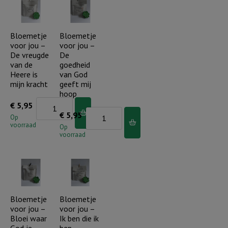
Je
Je
bent
bent
een
een
Bloemetje
Bloemetje
voor jou –
voor jou –
koningskind
parel..
De vreugde
De
aantal
aantal
van de
goedheid
Heere is
van God
mijn kracht
geeft mij
hoop
Bloemetje
€
5,95
Bloemetje
€
5,95
voor
Op
voorraad
voor
Op
jou
voorraad
jou
-
-
De
De
vreugde
goedheid
van
van
Bloemetje
Bloemetje
de
voor jou –
voor jou –
God
Heere
Bloei waar
Ik ben die ik
geeft
is
God je
ben..