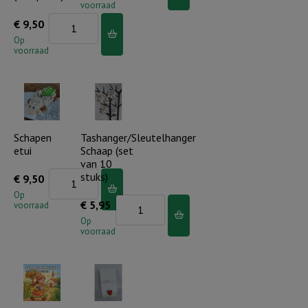
voorraad
Schaap
Kaarsenstandaard
€
9,50
aantal
regenboog
Op
voorraad
Een
boog
in
de
wolken
Schapen
Tashanger/Sleutelhanger
etui
Schaap (set
(compleet)
van 10
aantal
Schapen
stuks)
€
9,50
etui
Op
Tashanger/Sleutelhanger
€
5,95
voorraad
aantal
Schaap
Op
voorraad
(set
van
10
stuks)