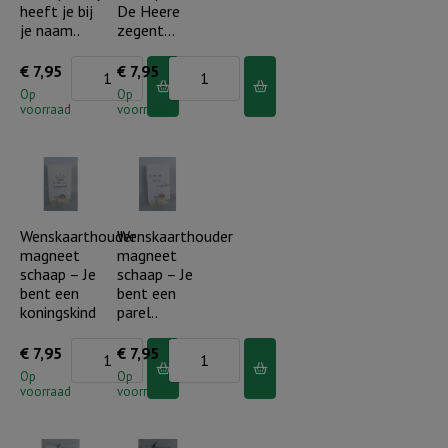
aantal
jou!
heeft je bij
De Heere
aantal
je naam..
zegent…
Wenskaarthouder
Wenskaarthouder
€
7,95
€
7,95
magneet
magneet
Op
Op
voorraad
voorraad
schaap
schaap
-
-
Hij
De
heeft
Heere
je
zegent...
Wenskaarthouder
Wenskaarthouder
magneet
magneet
bij
aantal
schaap – Je
schaap – Je
je
bent een
bent een
naam..
koningskind
parel..
aantal
Wenskaarthouder
Wenskaarthouder
€
7,95
€
7,95
magneet
magneet
Op
Op
voorraad
voorraad
schaap
schaap
-
-