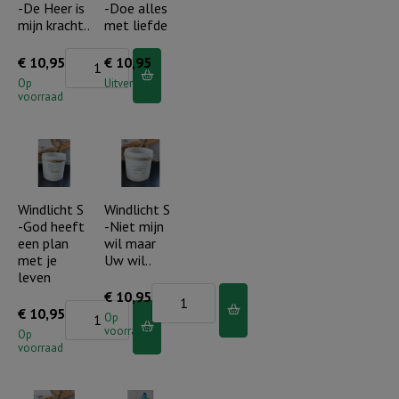
-De Heer is
-Doe alles
en
mijn kracht..
met liefde
vriendelijk
aantal
Windlicht
€
10,95
€
10,95
S
Op
Uitverkocht
voorraad
-
De
Heer
is
mijn
Windlicht S
Windlicht S
-God heeft
-Niet mijn
kracht..
een plan
wil maar
aantal
met je
Uw wil..
leven
Windlicht
€
10,95
Windlicht
€
10,95
S
Op
voorraad
S
Op
-
voorraad
-
Niet
God
mijn