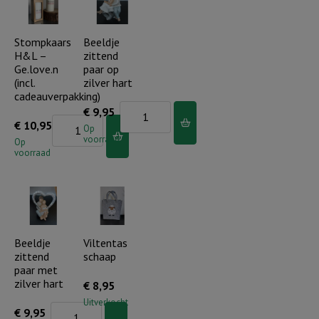
aantal
hoop,
liefde
Stompkaars
Beeldje
H&L –
zittend
aantal
Ge.love.n
paar op
(incl.
zilver hart
cadeauverpakking)
Beeldje
€
9,95
Stompkaars
€
10,95
zittend
Op
voorraad
H&L
Op
paar
voorraad
-
op
Ge.love.n
zilver
(incl.
hart
cadeauverpakking)
aantal
aantal
Beeldje
Viltentas
zittend
schaap
paar met
zilver hart
€
8,95
Uitverkocht
Beeldje
€
9,95