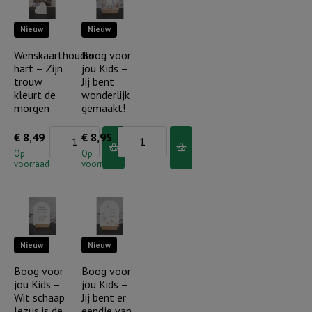
de
Hem
Nieuw
Nieuw
Heer...
aantal
aantal
Wenskaarthouder
Boog voor
hart – Zijn
jou Kids –
trouw
Jij bent
kleurt de
wonderlijk
morgen
gemaakt!
Wenskaarthouder
Boog
€
8,49
€
8,95
hart
voor
Op
Op
voorraad
voorraad
-
jou
Zijn
Kids
trouw
-
kleurt
Jij
Nieuw
Nieuw
de
bent
morgen
wonderlijk
Boog voor
Boog voor
jou Kids –
jou Kids –
aantal
gemaakt!
Wit schaap
Jij bent er
aantal
Jezus is de
eendje van