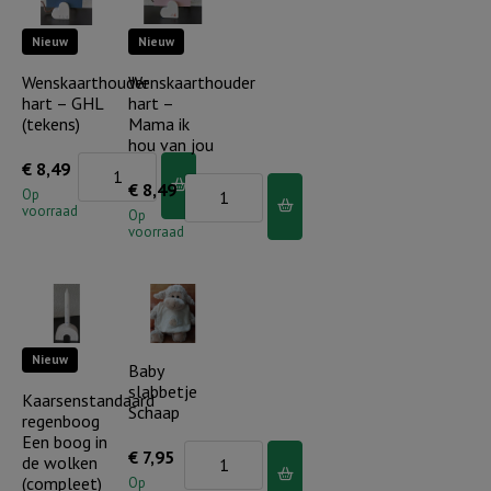
liefde
aantal
Nieuw
Nieuw
(bloem)
aantal
Wenskaarthouder
Wenskaarthouder
hart – GHL
hart –
(tekens)
Mama ik
hou van jou
Wenskaarthouder
€
8,49
Wenskaarthouder
€
8,49
hart
Op
voorraad
hart
Op
-
voorraad
-
GHL
Mama
(tekens)
ik
aantal
hou
Nieuw
van
Baby
slabbetje
jou
Kaarsenstandaard
Schaap
regenboog
aantal
Een boog in
Baby
€
7,95
de wolken
slabbetje
(compleet)
Op