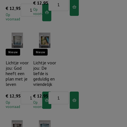
Lichtje
€
12,95
Lichtje
€
12,95
voor
Op
voorraad
voor
Op
jou:
voorraad
jou:
Niet
Uw
mijn
liefde
wil
en
maar
Nieuw
Nieuw
trouw
Uw
mag
Lichtje voor
Lichtje voor
wil
jou: God
jou: De
ik
geschiede
heeft een
liefde is
mijn
aantal
plan met je
geduldig en
hele
leven
vriendelijk
leven
Lichtje
Lichtje
€
12,95
€
12,95
ervaren
voor
voor
Op
Op
aantal
voorraad
voorraad
jou:
jou:
God
De
heeft
liefde