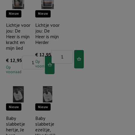
een
is
Nieuw
Nieuw
plan
geduldig
met
en
Lichtje voor
Lichtje voor
jou: De
jou: De
je
vriendelijk
Heer is mijn
Heer is mijn
leven
aantal
kracht en
Herder
aantal
mijn lied
Lichtje
€
12,95
Lichtje
€
12,95
voor
Op
voorraad
voor
Op
jou:
voorraad
jou:
De
De
Heer
Heer
is
is
mijn
Nieuw
Nieuw
mijn
Herder
kracht
Baby
Baby
aantal
slabbetje
slabbetje
en
hertje, Je
ezeltje,
mijn