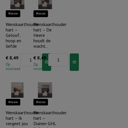
beschermt
Nieuw
Nieuw
je..
aantal
Wenskaarthouder
Wenskaarthouder
hart –
hart – De
Geloof,
Heere
hoop en
houdt de
liefde
wacht..
Wenskaarthouder
Wenskaarthouder
€
8,49
€
8,49
hart
hart
Op
Op
voorraad
voorraad
-
-
Geloof,
De
hoop
Heere
en
houdt
Nieuw
Nieuw
liefde
de
aantal
wacht..
Wenskaarthouder
Wenskaarthouder
hart – Ik
hart –
aantal
vergeet jou
Duinen GHL