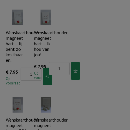
-
-
Jezus
Je
is
bent
de
prachting..
Wenskaarthouder
Wenskaarthouder
magneet
magneet
goede
aantal
hart – Jij
hart – Ik
Herder
bent zo
hou van
aantal
kostbaar
jou!
en…
Wenskaarthouder
€
7,95
Wenskaarthouder
€
7,95
magneet
Op
voorraad
magneet
Op
hart
voorraad
hart
-
-
Ik
Jij
hou
bent
van
zo
Wenskaarthouder
Wenskaarthouder
jou!
magneet
magneet
kostbaar
aantal