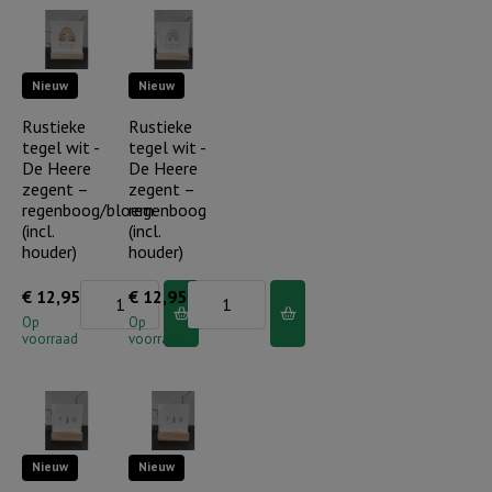
klein
aantal
maar
dapper
Nieuw
Nieuw
aantal
Rustieke
Rustieke
tegel wit -
tegel wit -
De Heere
De Heere
zegent –
zegent –
regenboog/bloem
regenboog
(incl.
(incl.
houder)
houder)
Rustieke
Rustieke
€
12,95
€
12,95
tegel
tegel
Op
Op
voorraad
voorraad
wit
wit
-
-
De
De
Heere
Heere
Nieuw
Nieuw
zegent
zegent