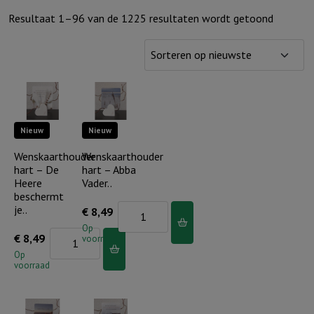
Gesorte
Resultaat 1–96 van de 1225 resultaten wordt getoond
op
nieuwst
Nieuw
Nieuw
Wenskaarthouder
Wenskaarthouder
hart – De
hart – Abba
Heere
Vader..
beschermt
je..
Wenskaarthouder
€
8,49
hart
Op
Wenskaarthouder
€
8,49
voorraad
-
hart
Op
Abba
voorraad
-
Vader..
De
aantal
Heere