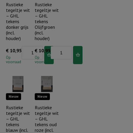
-
-
Rustieke
Rustieke
tegeltje wit
tegeltje wit
regenboog/bloem
regenboog
– GHL
– GHL
(incl.
(incl.
tekens
tekens
houder)
houder)
donker grijs
Olijfgroen
(incl.
(incl.
aantal
aantal
houder)
houder)
Rustieke
Rustieke
€
10,95
€
10,95
tegeltje
tegeltje
Op
Op
voorraad
voorraad
wit
wit
-
-
GHL
GHL
tekens
tekens
Nieuw
Nieuw
donker
Olijfgroen
grijs
(incl.
Rustieke
Rustieke
tegeltje wit
tegeltje wit
(incl.
houder)
– GHL
– GHL
houder)
aantal
tekens
tekens oud
aantal
blauw (incl.
roze (incl.