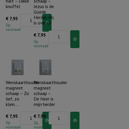
hart – Dikke
schaap –
en...
knuffel
Jezus is de
aantal
Goede
Wenskaarthouder
Herder, Hij
€
7,95
is overal!
magneet
Op
voorraad
hart
Wenskaarthouder
€
7,95
-
magneet
Op
voorraad
Dikke
schaap
knuffel
-
aantal
Jezus
is
de
Wenskaarthouder
Wenskaarthouder
magneet
magneet
Goede
schaap – Zo
schaap –
Herder,
lief, zo
De Heer is
Hij
klein….
mijn herder
is
Wenskaarthouder
Wenskaarthouder
€
7,95
€
7,95
overal!
magneet
magneet
Op
Op
aantal
voorraad
voorraad