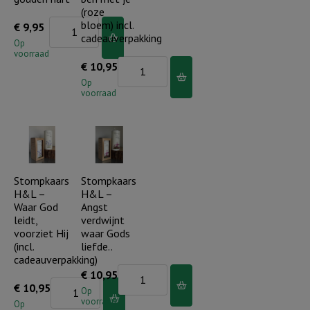
-
(roze
set
Beeldje
bloem) incl.
€
9,95
cadeauverpakking
van
paar
Op
voorraad
2
met
Stompkaars
€
10,95
(consumentadviesprijs
gouden
H&L
Op
voorraad
per
hart
-
stuk
aantal
Ik
€
ben
11,75)
met
aantal
je
Stompkaars
Stompkaars
H&L –
H&L –
(roze
Waar God
Angst
bloem)
leidt,
verdwijnt
incl.
voorziet Hij
waar Gods
(incl.
liefde..
cadeauverpakking
cadeauverpakking)
aantal
Stompkaars
€
10,95
Stompkaars
€
10,95
H&L
Op
voorraad
H&L
Op