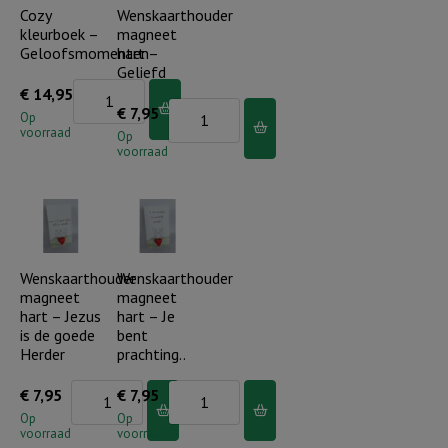
aantal
Cozy
Wenskaarthouder
kleurboek –
magneet
Geloofsmomenten
hart –
Geliefd
Cozy
€
14,95
Wenskaarthouder
€
7,95
kleurboek
Op
voorraad
magneet
Op
-
voorraad
hart
Geloofsmomenten
-
aantal
Geliefd
aantal
Wenskaarthouder
Wenskaarthouder
magneet
magneet
hart – Jezus
hart – Je
is de goede
bent
Herder
prachting..
Wenskaarthouder
Wenskaarthouder
€
7,95
€
7,95
magneet
magneet
Op
Op
voorraad
voorraad
hart
hart