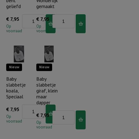
bent
Wonderlijk
lied
geliefd
gemaakt
aantal
Baby
Baby
€
7,95
€
7,95
slabbetje
slabbetje
Op
Op
voorraad
voorraad
hertje,
ezeltje,
Je
Wonderlijk
bent
gemaakt
geliefd
aantal
Nieuw
Nieuw
aantal
Baby
Baby
slabbetje
slabbetje
koala,
giraf, klein
Speciaal
maar
dapper
Baby
€
7,95
Baby
€
7,95
slabbetje
Op
voorraad
slabbetje
Op
koala,
voorraad
giraf,
Speciaal