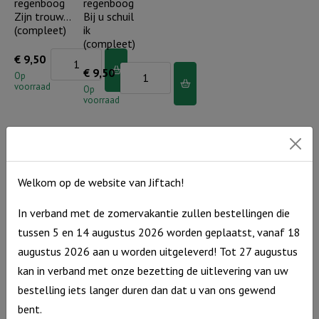
regenboog
regenboog
aantal
Zijn trouw…
Bij u schuil
(compleet)
ik
(compleet)
Kaarsenstandaard
€
9,50
Kaarsenstandaard
€
9,50
regenboog
Op
voorraad
regenboog
Op
Zijn
voorraad
Bij
trouw...
u
(compleet)
schuil
aantal
ik
Welkom op de website van Jiftach!
Nieuw
Nieuw
(compleet)
aantal
Little ones
Rustieke
In verband met de zomervakantie zullen bestellingen die
by Jiftach –
tegeltje
tussen 5 en 14 augustus 2026 worden geplaatst, vanaf 18
babyshirt Je
grijs – GHL
bent een
tekens (incl.
augustus 2026 aan u worden uitgeleverd! Tot 27 augustus
parel in
houder)
kan in verband met onze bezetting de uitlevering van uw
Gods hand
bestelling iets langer duren dan dat u van ons gewend
(incl.
Rustieke
€
10,95
kledinghanger)
bent.
tegeltje
Op