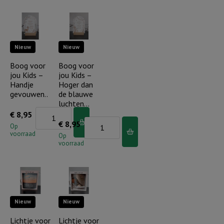
Kids
Kids
-
-
De
De
Nieuw
Nieuw
Heere
Heere
zegent
zegent
Boog voor
Boog voor
jou Kids –
jou Kids –
regenboog
regenboog/bloemen
Handje
Hoger dan
aantal
aantal
gevouwen..
de blauwe
luchten…
Boog
€
8,95
Boog
€
8,95
voor
Op
voorraad
voor
Op
jou
voorraad
jou
Kids
Kids
-
-
Handje
Hoger
gevouwen..
Nieuw
Nieuw
dan
aantal
de
Lichtje voor
Lichtje voor