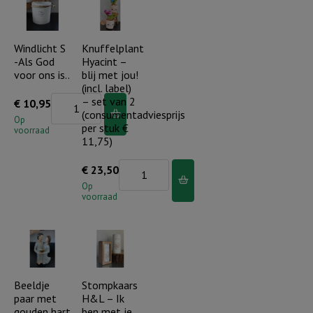
heeft
wil
een
maar
plan
Windlicht S
Knuffelplant
Uw
-Als God
Hyacint –
met
wil..
voor ons is..
blij met jou!
je
aantal
(incl. label)
leven
Windlicht
– set van 2
€
10,95
(consumentadviesprijs
aantal
S
Op
per stuk €
voorraad
-
11,75)
Als
Knuffelplant
€
23,50
God
Hyacint
Op
voor
voorraad
-
ons
blij
is..
met
aantal
jou!
(incl.
Beeldje
Stompkaars
paar met
H&L – Ik
label)
gouden hart
ben met je