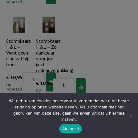
-
voorraad
-
Angst
Waar
verdwijnt
God
waar
leidt,
Gods
voorziet
Stompkaars
Stompkaars
liefde..
H&L –
H&L – Zo
Hij
aantal
Want geen
dankbaar
(incl.
ding zal bij
voor jou..
cadeauverpakking)
God..
(incl.
cadeauverpakking)
aantal
Stompkaars
€
10,95
Stompkaars
€
10,95
H&L
Op
voorraad
H&L
Op
-
voorraad
-
Want
We gebruiken cookies om ervoor te zorgen dat we u de beste
Zo
ervaring op onze website geven. Als u doorgaat met het
geen
gebruiken van deze site, gaan we ervan uit dat u hiermee
dankbaar
ding
instemt.
voor
zal
Akkoord
jou..
Stompkaars
Stompkaars
bij