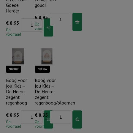
Goede
goud!
Herder
Boog
€
8,95
Boog
€
8,95
voor
Op
voorraad
voor
Op
jou
voorraad
jou
Kids
Kids
-
-
Jij
Wit
bent
Nieuw
Nieuw
schaap
er
Jezus
Boog voor
Boog voor
eendje
jou Kids –
jou Kids –
is
van
De Heere
De Heere
de
goud!
zegent
zegent
Goede
regenboog
regenboog/bloemen
aantal
Herder
Boog
Boog
€
8,95
€
8,95
aantal
voor
voor
Op
Op
voorraad
voorraad
jou
jou