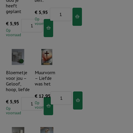
mij
heeft
mijn
geplant
Bloemetje
€
5,95
hoop
kracht
voor
Op
aantal
Bloemetje
€
5,95
aantal
voorraad
jou
voor
Op
-
voorraad
jou
Ik
-
ben
Bloei
die
waar
ik
God
Bloemetje
Muurvorm
ben..
voor jou –
– Liefde
je
aantal
Geloof,
was het
heeft
hoop, liefde
geplant
Muurvorm
€
12,95
Bloemetje
€
5,95
aantal
-
Op
voorraad
voor
Op
Liefde
voorraad
jou
was
-
het
Geloof,