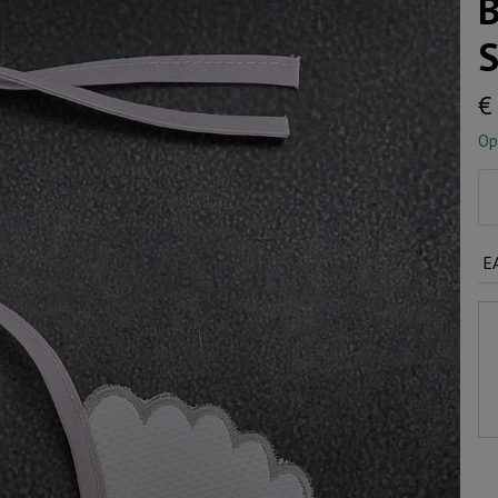
B
S
€
Op
Ba
sl
ko
E
Sp
aa