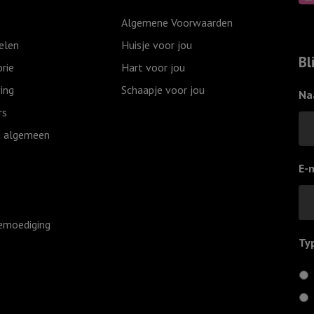
dan
Shine
Algemene Voorwaarden
de
His
elen
Huisje voor jou
blauwe
light
Bl
rie
Hart voor jou
luchten
aantal
ing
Schaapje voor jou
aantal
Na
rs
 algemeen
E-
emoediging
Ty