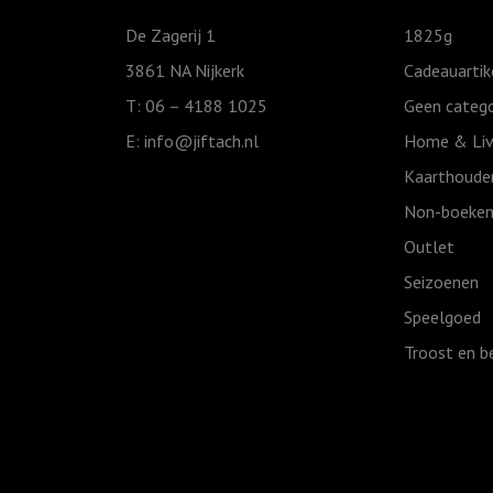
ik
De Zagerij 1
1825g
ben
3861 NA Nijkerk
Cadeauartik
moe
T: 06 – 4188 1025
Geen catego
aantal
E:
info@jiftach.nl
Home & Liv
Kaarthoude
Non-boeken
Outlet
Seizoenen
Speelgoed
Troost en b