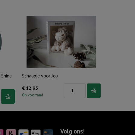
 Shine
Schaapje voor Jou
Schaapje
€
12,95
voor
Op voorraad
Jou
aantal
Volg ons!