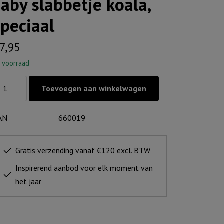
aby slabbetje koala,
peciaal
7,95
 voorraad
by
Toevoegen aan winkelwagen
abbetje
ala,
AN
660019
eciaal
ntal
Gratis verzending vanaf €120 excl. BTW
Inspirerend aanbod voor elk moment van
het jaar