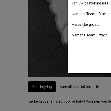
van uw bestelling iets 
Namens Team Jiftach e
Hartelijke groet,
Namens Team Jiftach
Beschrijving
Aanvullende informatie
Leuke katoenen slab voor je baby! Voorzien van l