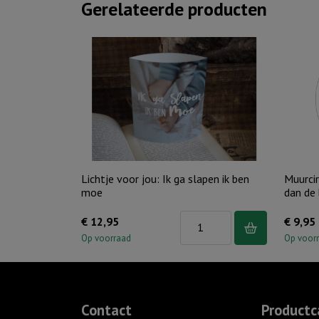
Gerelateerde producten
Lichtje voor jou: Ik ga slapen ik ben
Muurci
moe
dan de
Lichtje
€
12,95
€
9,95
voor
Op voorraad
Op voor
jou:
Ik
ga
Contact
Productc
slapen