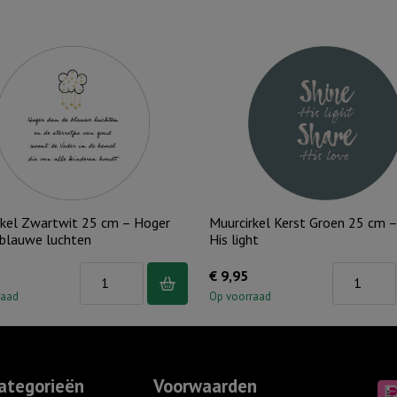
rkel Zwartwit 25 cm – Hoger
Muurcirkel Kerst Groen 25 cm –
 blauwe luchten
His light
Muurcirkel
Muurcirkel
€
9,95
Zwartwit
Kerst
raad
Op voorraad
25
Groen
cm
25
-
cm
ategorieën
Voorwaarden
Hoger
-