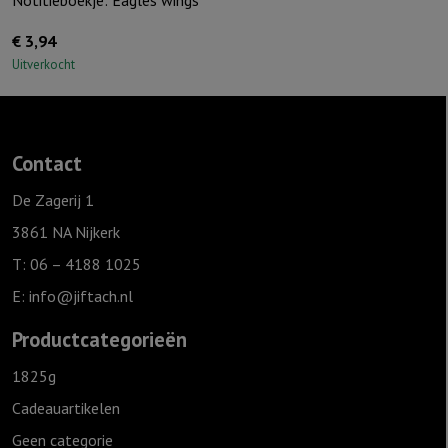
€
3,94
Uitverkocht
Contact
De Zagerij 1
3861 NA Nijkerk
T: 06 – 4188 1025
E:
info@jiftach.nl
Productcategorieën
1825g
Cadeauartikelen
Geen categorie