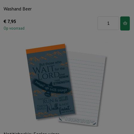
Washand Beer
Washand
€
7,95
Beer
Op voorraad
aantal
Notitieboekje: Eagles wings