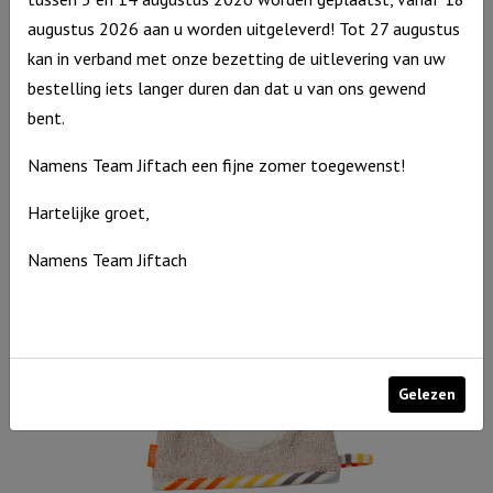
augustus 2026 aan u worden uitgeleverd! Tot 27 augustus
kan in verband met onze bezetting de uitlevering van uw
Geurdoosje: Maak je geen zorgen over de dag van Morgen
bestelling iets langer duren dan dat u van ons gewend
€
3,94
bent.
Uitverkocht
Namens Team Jiftach een fijne zomer toegewenst!
Hartelijke groet,
Namens Team Jiftach
Gelezen