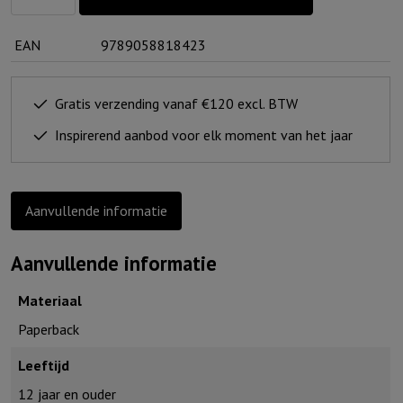
op
de
EAN
9789058818423
fiets
aantal
Gratis verzending vanaf €120 excl. BTW
Inspirerend aanbod voor elk moment van het jaar
Aanvullende informatie
Aanvullende informatie
Materiaal
Paperback
Leeftijd
12 jaar en ouder