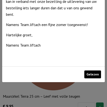
kan in verband met onze bezetting de uitlevering van uw
€
9,95
bestelling iets langer duren dan dat u van ons gewend
Uitverkocht
bent.
Namens Team Jiftach een fijne zomer toegewenst!
Hartelijke groet,
Namens Team Jiftach
Gelezen
Muurcirkel Terra 25 cm – Leef met volle teugen
Muurcirkel
€
9,95