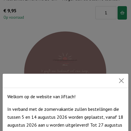
Muurcirkel
€
9,95
Zwartwit
Op voorraad
25
cm
-
Hoger
dan
de
blauwe
luchten
aantal
Welkom op de website van Jiftach!
In verband met de zomervakantie zullen bestellingen die
tussen 5 en 14 augustus 2026 worden geplaatst, vanaf 18
Muurcirkel Bruinroze 25 cm – U geeft een toekomst vol van
augustus 2026 aan u worden uitgeleverd! Tot 27 augustus
hoop