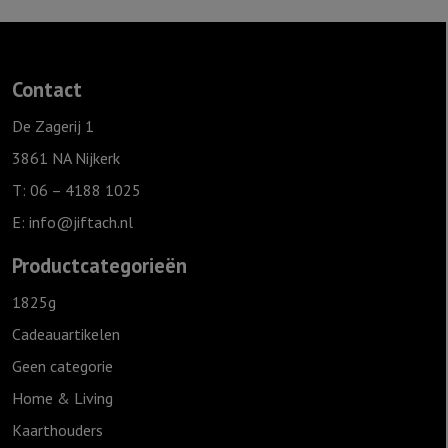
25
cm
-
Contact
Geliefd
aantal
De Zagerij 1
3861 NA Nijkerk
T: 06 – 4188 1025
E:
info@jiftach.nl
Productcategorieën
1825g
Cadeauartikelen
Geen categorie
Home & Living
Kaarthouders