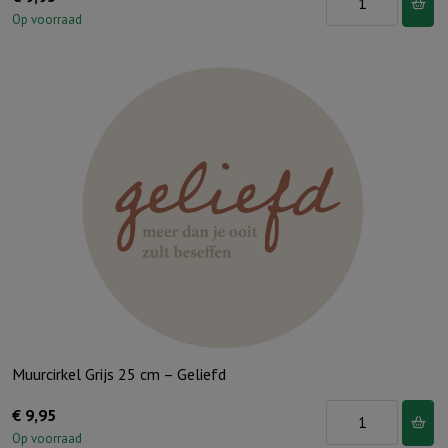
Terra
Op voorraad
25
cm
-
Leef
met
volle
teugen
aantal
Muurcirkel Grijs 25 cm – Geliefd
Muurcirkel
€
9,95
Grijs
Op voorraad