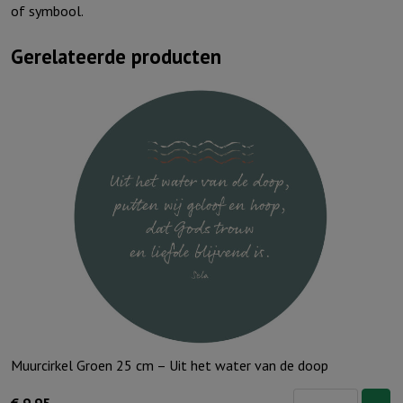
of symbool.
Gerelateerde producten
Muurcirkel Groen 25 cm – Uit het water van de doop
Muurcirkel
€
9,95