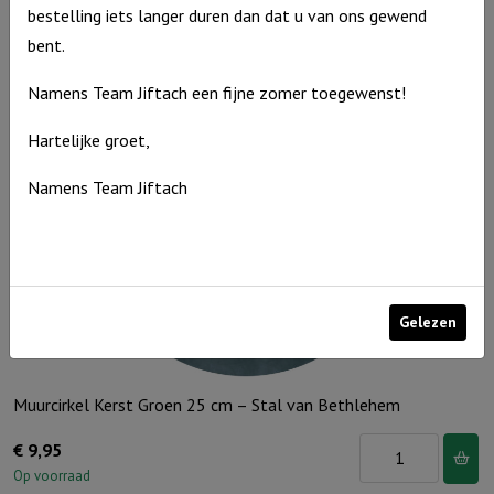
Kerst
bestelling iets langer duren dan dat u van ons gewend
Op voorraad
Donkerrood
bent.
25
Namens Team Jiftach een fijne zomer toegewenst!
cm
-
Hartelijke groet,
Want
Namens Team Jiftach
een
Kind
is
ons
geboren
Gelezen
aantal
Muurcirkel Kerst Groen 25 cm – Stal van Bethlehem
Muurcirkel
€
9,95
Kerst
Op voorraad