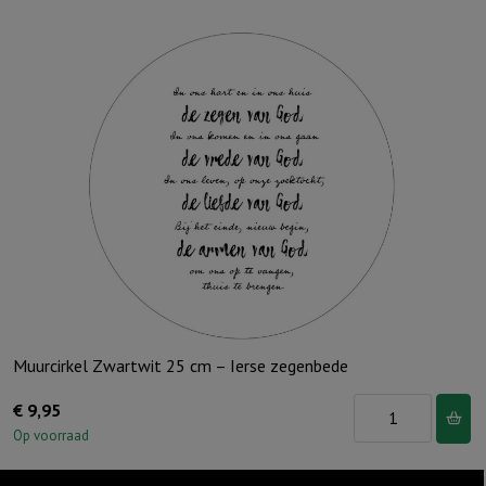
Groen
25
cm
-
Stal
van
Bethlehem
aantal
Muurcirkel Zwartwit 25 cm – Ierse zegenbede
Muurcirkel
€
9,95
Zwartwit
Op voorraad
25