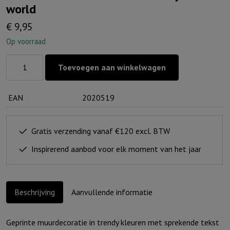
world
€
9,95
Op voorraad
Muurcirkel
Toevoegen aan winkelwagen
Kerst
Wit
EAN
2020519
25
cm
-
Gratis verzending vanaf €120 excl. BTW
Joy
Inspirerend aanbod voor elk moment van het jaar
to
the
world
Beschrijving
Aanvullende informatie
aantal
Geprinte muurdecoratie in trendy kleuren met sprekende tekst