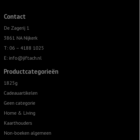
cm
-
Contact
Ierse
zegenbede
De Zagerij 1
aantal
3861 NA Nijkerk
T: 06 – 4188 1025
E:
info@jiftach.nl
Productcategorieën
1825g
Cadeauartikelen
Geen categorie
Home & Living
Kaarthouders
Non-boeken algemeen