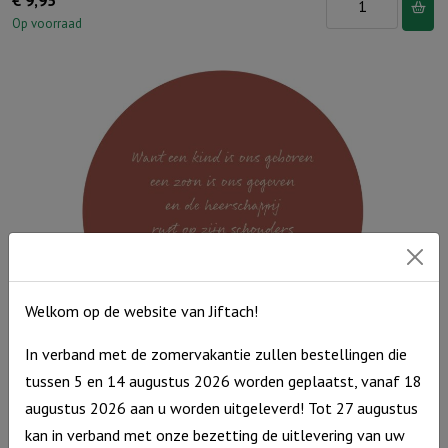
Groen
Op voorraad
25
cm
-
Uit
het
water
van
de
doop
aantal
Welkom op de website van Jiftach!
In verband met de zomervakantie zullen bestellingen die
Muurcirkel Kerst Donkerrood 25 cm – Want een Kind is ons
tussen 5 en 14 augustus 2026 worden geplaatst, vanaf 18
geboren
augustus 2026 aan u worden uitgeleverd! Tot 27 augustus
Muurcirkel
kan in verband met onze bezetting de uitlevering van uw
€
9,95