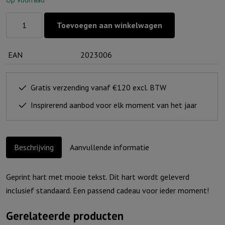
Hart
Toevoegen aan winkelwagen
voor
jou
EAN
2023006
-
Voor
altijd
Gratis verzending vanaf €120 excl. BTW
in
Inspirerend aanbod voor elk moment van het jaar
ons
hart
aantal
Beschrijving
Aanvullende informatie
Geprint hart met mooie tekst. Dit hart wordt geleverd
inclusief standaard. Een passend cadeau voor ieder moment!
Gerelateerde producten