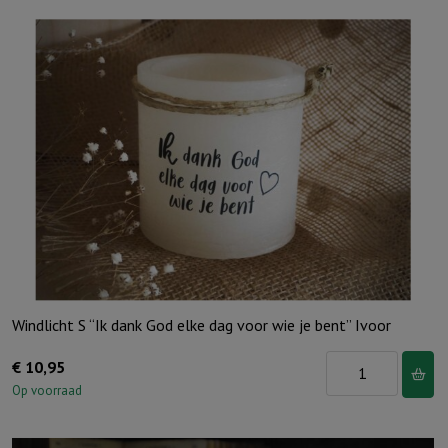
Windlicht S “Ik dank God elke dag voor wie je bent” Ivoor
Windlicht
€
10,95
S
Op voorraad
"Ik
dank