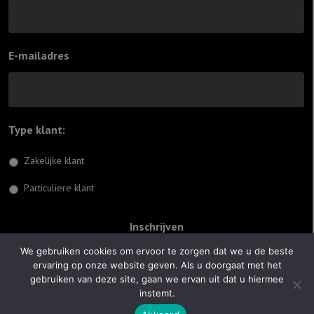
E-mailadres
Type klant:
*
Zakelijke klant
Particuliere klant
We gebruiken cookies om ervoor te zorgen dat we u de beste
ervaring op onze website geven. Als u doorgaat met het
© 2026 Jiftach
gebruiken van deze site, gaan we ervan uit dat u hiermee
instemt.
Realisatie:
Optimus Websites