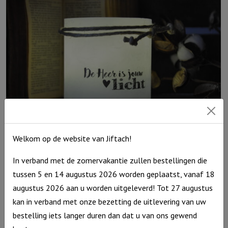
God
elke
dag
voor
wie
je
bent"
Ivoor
aantal
Welkom op de website van Jiftach!
Windlicht S ‘De Heer is jouw licht’, Blauw
In verband met de zomervakantie zullen bestellingen die
€
10,95
tussen 5 en 14 augustus 2026 worden geplaatst, vanaf 18
Uitverkocht
augustus 2026 aan u worden uitgeleverd! Tot 27 augustus
kan in verband met onze bezetting de uitlevering van uw
bestelling iets langer duren dan dat u van ons gewend