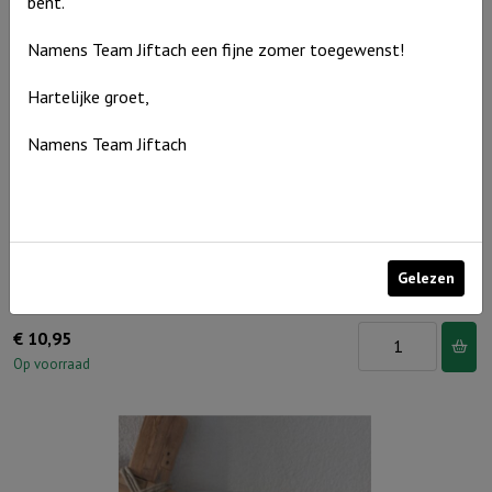
bent.
Namens Team Jiftach een fijne zomer toegewenst!
Hartelijke groet,
Namens Team Jiftach
Gelezen
Windlicht S ‘Geloof, hoop & Liefde’, Ivoor
Windlicht
€
10,95
S
Op voorraad
'Geloof,
hoop
&
Liefde',