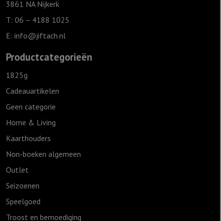
Grijs
3861 NA Nijkerk
aantal
T: 06 – 4188 1025
E:
info@jiftach.nl
Productcategorieën
1825g
Cadeauartikelen
Geen categorie
Home & Living
Kaarthouders
Non-boeken algemeen
Outlet
Seizoenen
Speelgoed
Troost en bemoediging