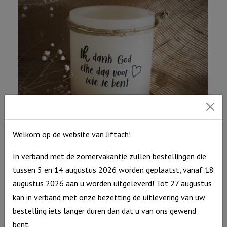
Welkom op de website van Jiftach!
Windlicht S “Ik dank God elke dag voor wie je bent” Ivoor
In verband met de zomervakantie zullen bestellingen die
Windlicht
€
10,95
tussen 5 en 14 augustus 2026 worden geplaatst, vanaf 18
S
Op voorraad
augustus 2026 aan u worden uitgeleverd! Tot 27 augustus
"Ik
kan in verband met onze bezetting de uitlevering van uw
dank
bestelling iets langer duren dan dat u van ons gewend
God
bent.