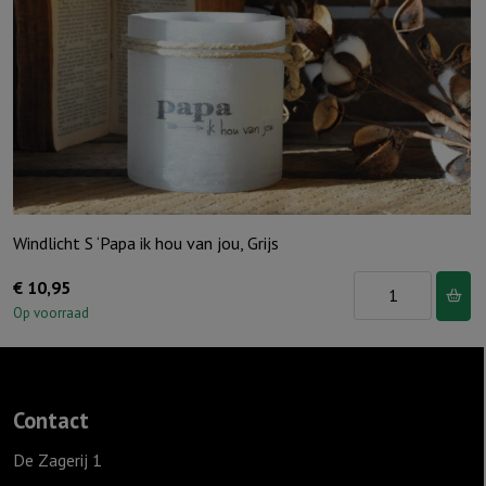
jou,
Ivoor
aantal
Windlicht S ‘Papa ik hou van jou, Grijs
Windlicht
€
10,95
S
Op voorraad
'Papa
ik
hou
Contact
van
jou,
De Zagerij 1