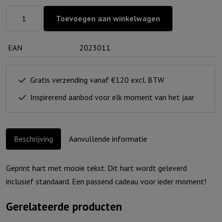
Hart
Toevoegen aan winkelwagen
voor
jou
EAN
2023011
-
Geloof,
hoop
Gratis verzending vanaf €120 excl. BTW
en
Inspirerend aanbod voor elk moment van het jaar
liefde
aantal
Beschrijving
Aanvullende informatie
Geprint hart met mooie tekst. Dit hart wordt geleverd
inclusief standaard. Een passend cadeau voor ieder moment!
Gerelateerde producten