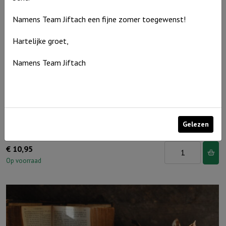
elke
dag
Namens Team Jiftach een fijne zomer toegewenst!
voor
Hartelijke groet,
wie
je
Namens Team Jiftach
bent"
Ivoor
aantal
Gelezen
Windlicht S ‘Papa ik hou van jou, Ivoor
Windlicht
€
10,95
S
Op voorraad
'Papa
ik
hou
van