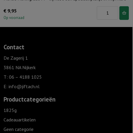
Nordic
€
9,95
Honingraat
Op voorraad
M
-
Jij
Contact
hebt
een
De Zagerij 1
speciaal
3861 NA Nijkerk
plekje
T: 06 – 4188 1025
in
E:
info@jiftach.nl
mijn
hart
Productcategorieën
aantal
1825g
Cadeauartikelen
Geen categorie