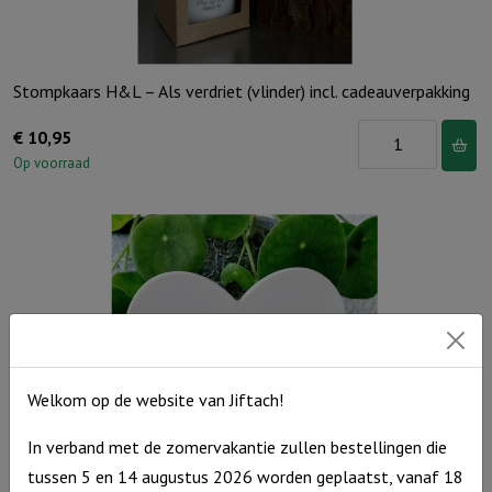
Stompkaars H&L – Als verdriet (vlinder) incl. cadeauverpakking
Stompkaars
€
10,95
H&L
Op voorraad
-
Als
verdriet
(vlinder)
incl.
cadeauverpakking
aantal
Welkom op de website van Jiftach!
In verband met de zomervakantie zullen bestellingen die
tussen 5 en 14 augustus 2026 worden geplaatst, vanaf 18