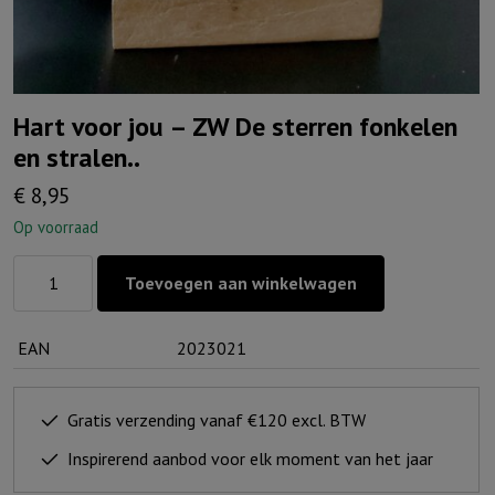
Hart voor jou – ZW De sterren fonkelen
en stralen..
€
8,95
Op voorraad
Hart
Toevoegen aan winkelwagen
voor
jou
EAN
2023021
-
ZW
De
Gratis verzending vanaf €120 excl. BTW
sterren
Inspirerend aanbod voor elk moment van het jaar
fonkelen