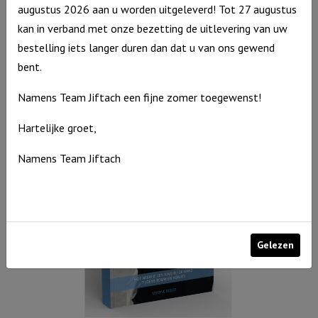
augustus 2026 aan u worden uitgeleverd! Tot 27 augustus
kan in verband met onze bezetting de uitlevering van uw
Hart voor jou – ZW Je zal mij nooit echt verlaten..
bestelling iets langer duren dan dat u van ons gewend
Hart
bent.
€
8,95
voor
Op voorraad
Namens Team Jiftach een fijne zomer toegewenst!
jou
-
Hartelijke groet,
ZW
Namens Team Jiftach
Je
zal
mij
nooit
echt
Gelezen
verlaten..
aantal