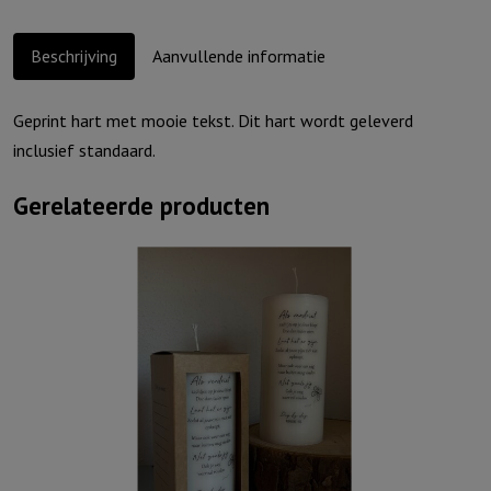
en
stralen..
Beschrijving
Aanvullende informatie
aantal
Geprint hart met mooie tekst. Dit hart wordt geleverd
inclusief standaard.
Gerelateerde producten