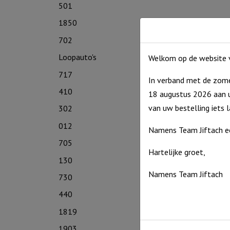
501
1850
702
Loopauto's
Welkom op de website v
717
In verband met de zome
410
18 augustus 2026 aan u
van uw bestelling iets 
302
012
Namens Team Jiftach e
705
Hartelijke groet,
130
Namens Team Jiftach
730
440
1819
1903