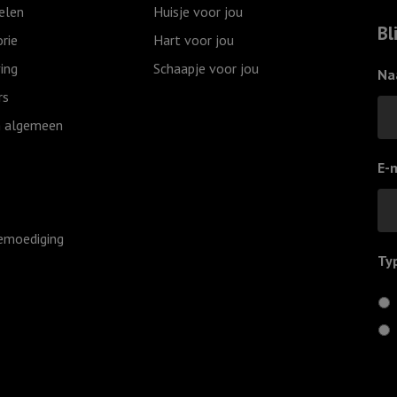
elen
Huisje voor jou
Bl
rie
Hart voor jou
ing
Schaapje voor jou
Na
rs
 algemeen
E-
emoediging
Ty