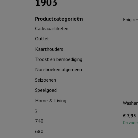
1903
Productcategorieën
Enig re
Cadeauartikelen
Outlet
Kaarthouders
Troost en bemoediging
Non-boeken algemeen
Seizoenen
Speelgoed
Home & Living
Washan
2
€
7,95
740
Op voor
680