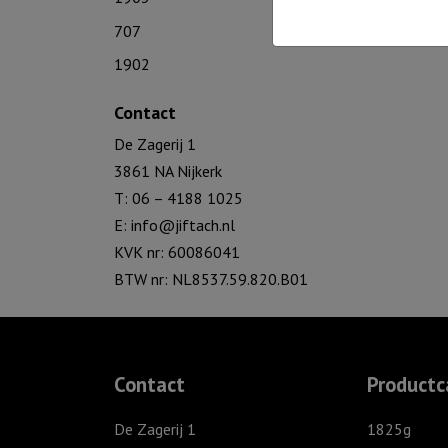
707
1902
Contact
De Zagerij 1
3861 NA Nijkerk
T: 06 – 4188 1025
E:
info@jiftach.nl
KVK nr: 60086041
BTW nr: NL8537.59.820.B01
Contact
Productc
De Zagerij 1
1825g