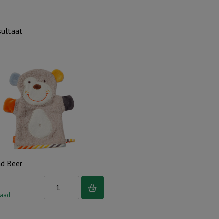
sultaat
d Beer
Washand
Beer
raad
aantal