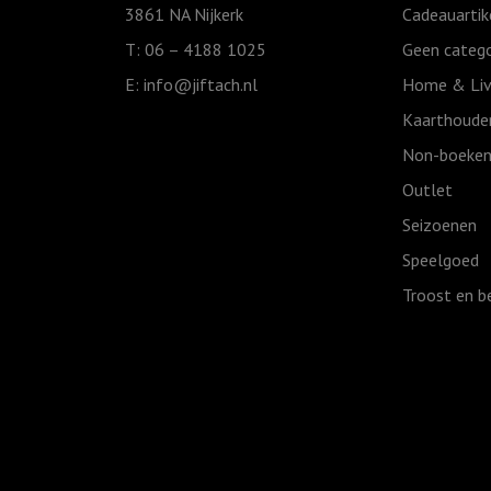
3861 NA Nijkerk
Cadeauartik
T: 06 – 4188 1025
Geen catego
E:
info@jiftach.nl
Home & Liv
Kaarthoude
Non-boeken
Outlet
Seizoenen
Speelgoed
Troost en b