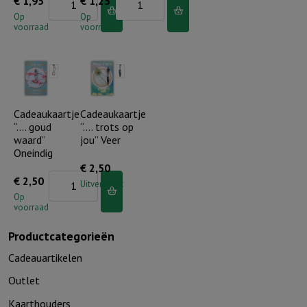
€
1,95
€
1,25
11
5
Op
Op
voorraad
voorraad
cm
cm
aantal
aantal
Cadeaukaartje
Cadeaukaartje
“…. goud
“…. trots op
waard”
jou” Veer
Oneindig
€
2,50
Cadeaukaartje
€
2,50
Uitverkocht
"....
Op
voorraad
goud
waard"
Productcategorieën
Oneindig
Cadeauartikelen
aantal
Outlet
Kaarthouders