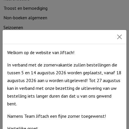
Troost en bemoediging
Non-boeken algemeen
Seizoenen
Speelgoed
Home & Living
Welkom op de website van Jiftach!
2
In verband met de zomervakantie zullen bestellingen die
740
tussen 5 en 14 augustus 2026 worden geplaatst, vanaf 18
680
augustus 2026 aan u worden uitgeleverd! Tot 27 augustus
501
kan in verband met onze bezetting de uitlevering van uw
1850
bestelling iets langer duren dan dat u van ons gewend
bent.
702
Loopauto's
Namens Team Jiftach een fijne zomer toegewenst!
717
Hartelijke groet,