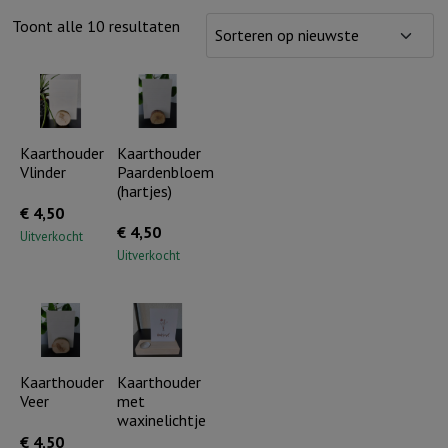
Gesorteerd
Toont alle 10 resultaten
op
nieuwste
Kaarthouder
Kaarthouder
Vlinder
Paardenbloem
(hartjes)
€
4,50
€
4,50
Uitverkocht
Uitverkocht
Kaarthouder
Kaarthouder
Veer
met
waxinelichtje
€
4,50