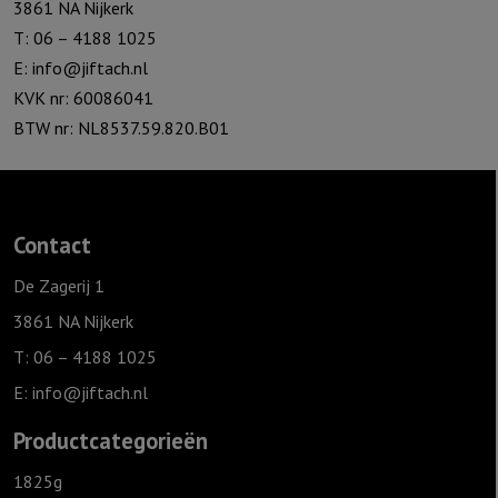
3861 NA Nijkerk
T: 06 – 4188 1025
E:
info@jiftach.nl
KVK nr: 60086041
BTW nr: NL8537.59.820.B01
Contact
De Zagerij 1
3861 NA Nijkerk
T: 06 – 4188 1025
E:
info@jiftach.nl
Productcategorieën
1825g