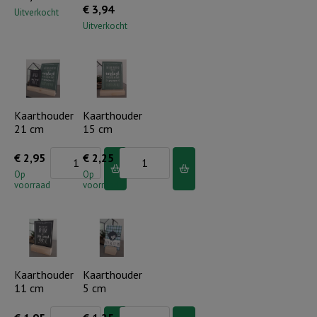
€
3,94
Uitverkocht
Uitverkocht
Kaarthouder
Kaarthouder
21 cm
15 cm
Kaarthouder
Kaarthouder
€
2,95
€
2,25
21
15
Op
Op
voorraad
voorraad
cm
cm
aantal
aantal
Kaarthouder
Kaarthouder
11 cm
5 cm
Kaarthouder
Kaarthouder