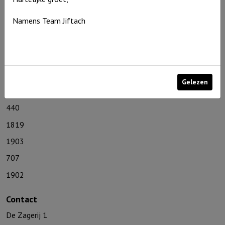
410
Namens Team Jiftach
302
012
705
130
Gelezen
730
440
1819
1903
707
1902
Contact
De Zagerij 1