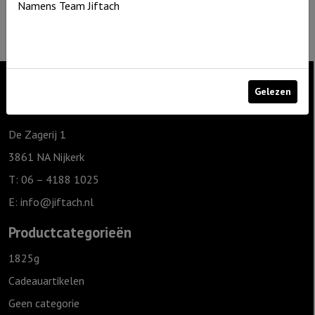
Namens Team Jiftach
KVK nr: 60086041
BTW nr: NL8537.59.820.B01
Gelezen
Contact
De Zagerij 1
3861 NA Nijkerk
T: 06 – 4188 1025
E:
info@jiftach.nl
Productcategorieën
1825g
Cadeauartikelen
Geen categorie