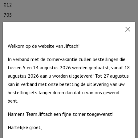
012
705
130
730
Welkom op de website van Jiftach!
440
1819
In verband met de zomervakantie zullen bestellingen die
1903
tussen 5 en 14 augustus 2026 worden geplaatst, vanaf 18
augustus 2026 aan u worden uitgeleverd! Tot 27 augustus
707
kan in verband met onze bezetting de uitlevering van uw
1902
bestelling iets langer duren dan dat u van ons gewend
bent.
Contact
De Zagerij 1
Namens Team Jiftach een fijne zomer toegewenst!
3861 NA Nijkerk
Hartelijke groet,
T: 06 – 4188 1025
E:
info@jiftach.nl