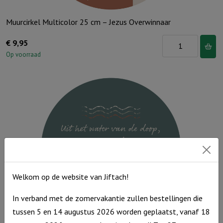
Muurcirkel Multicolor 25 cm – Jezus Overwinnaar
Muurcirkel
€
9,95
Multicolor
Op voorraad
25
cm
-
Jezus
Overwinnaar
aantal
Welkom op de website van Jiftach!
In verband met de zomervakantie zullen bestellingen die
tussen 5 en 14 augustus 2026 worden geplaatst, vanaf 18