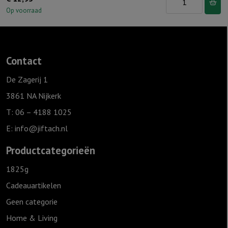
Terra
Op voorraad
35
cm
-
Contact
Kruis
aantal
De Zagerij 1
3861 NA Nijkerk
T: 06 – 4188 1025
E:
info@jiftach.nl
Productcategorieën
1825g
Cadeauartikelen
Geen categorie
Home & Living