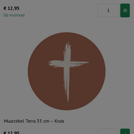
Lichtje
€
12,95
voor
Op voorraad
jou:
Ik
ga
slapen
ik
ben
moe
aantal
Muurcirkel Terra 35 cm – Kruis
Muurcirkel
€
12,95