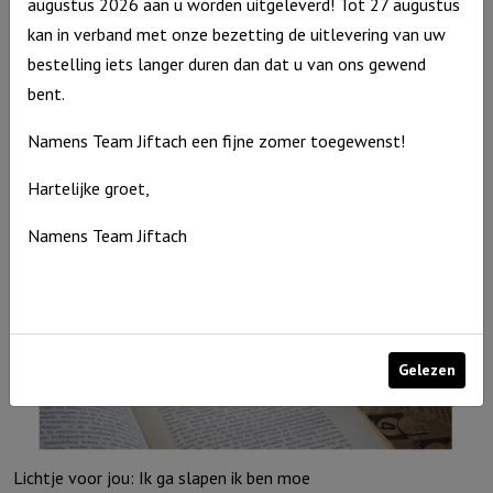
augustus 2026 aan u worden uitgeleverd! Tot 27 augustus
Muurcirkel Groen 25 cm – Uit het water van de doop
kan in verband met onze bezetting de uitlevering van uw
Muurcirkel
€
9,95
bestelling iets langer duren dan dat u van ons gewend
Groen
Op voorraad
bent.
25
Namens Team Jiftach een fijne zomer toegewenst!
cm
-
Hartelijke groet,
Uit
Namens Team Jiftach
het
water
van
de
doop
Gelezen
aantal
Lichtje voor jou: Ik ga slapen ik ben moe