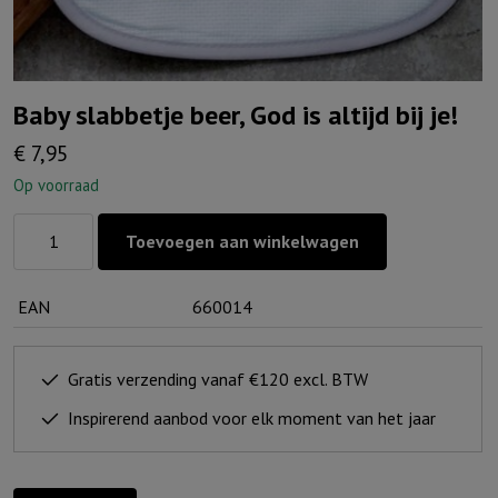
Baby slabbetje beer, God is altijd bij je!
€
7,95
Op voorraad
Baby
Toevoegen aan winkelwagen
slabbetje
beer,
EAN
660014
God
is
altijd
Gratis verzending vanaf €120 excl. BTW
bij
Inspirerend aanbod voor elk moment van het jaar
je!
aantal