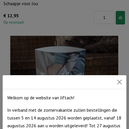
Schaapje voor Jou
Schaapje
€
12,95
voor
Op voorraad
Jou
aantal
Welkom op de website van Jiftach!
In verband met de zomervakantie zullen bestellingen die
tussen 5 en 14 augustus 2026 worden geplaatst, vanaf 18
Lichtje voor jou: Ik ga slapen ik ben moe
augustus 2026 aan u worden uitgeleverd! Tot 27 augustus