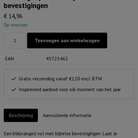
bevestigingen
€
14,96
Op voorraad
Blikvanger
Toevoegen aan winkelwagen
pastel
-
EAN
45725462
Bijbelse
bevestigingen
aantal
Gratis verzending vanaf €120 excl. BTW
Inspirerend aanbod voor elk moment van het jaar
Beschrijving
Aanvullende informatie
Een blik(vanger) vol met bijbelse bevestigingen. Laat je