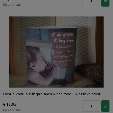
de
Op voorraad
Dierentuin
-
Puzzel
48
stukjes
aantal
Lichtje voor jou: Ik ga slapen ik ben moe – klassieke tekst
Lichtje
€
12,95
voor
Op voorraad