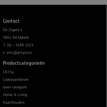
jou:
Ik
ga
Contact
slapen
ik
De Zagerij 1
ben
3861 NA Nijkerk
moe
T: 06 – 4188 1025
-
E:
info@jiftach.nl
klassieke
tekst
Productcategorieën
aantal
1825g
Cadeauartikelen
Geen categorie
Home & Living
Kaarthouders