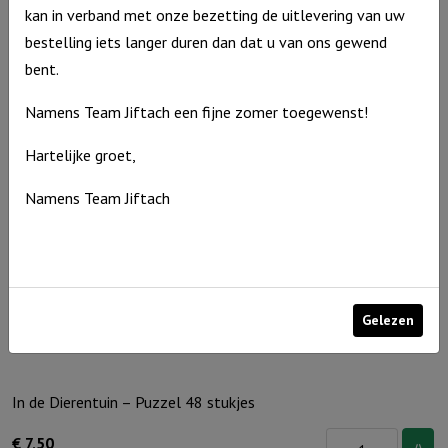
kan in verband met onze bezetting de uitlevering van uw
Lichtje
€
12,95
bestelling iets langer duren dan dat u van ons gewend
voor
Op voorraad
bent.
jou:
Ik
Namens Team Jiftach een fijne zomer toegewenst!
ga
Hartelijke groet,
slapen
ik
Namens Team Jiftach
ben
moe
aantal
Gelezen
In de Dierentuin – Puzzel 48 stukjes
In
€
7,50