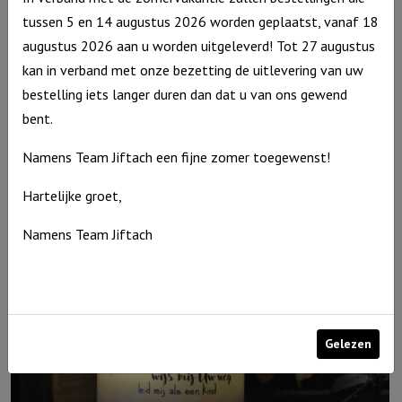
tussen 5 en 14 augustus 2026 worden geplaatst, vanaf 18
augustus 2026 aan u worden uitgeleverd! Tot 27 augustus
kan in verband met onze bezetting de uitlevering van uw
bestelling iets langer duren dan dat u van ons gewend
Windlicht M Jij bent kostbaar in Mijn ogen, Ivoor
bent.
€
15,95
Namens Team Jiftach een fijne zomer toegewenst!
Uitverkocht
Hartelijke groet,
Namens Team Jiftach
Gelezen