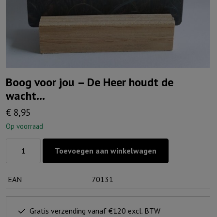
Boog voor jou – De Heer houdt de
wacht…
€
8,95
Op voorraad
Boog
Toevoegen aan winkelwagen
voor
jou
EAN
70131
-
De
Heer
Gratis verzending vanaf €120 excl. BTW