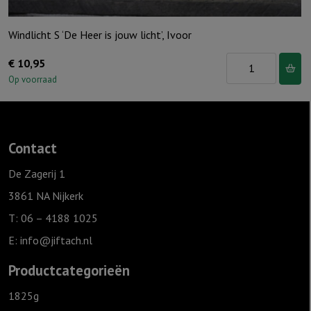
Windlicht S ‘De Heer is jouw licht’, Ivoor
Windlicht
€
10,95
S
Op voorraad
'De
Heer
is
Contact
jouw
licht',
De Zagerij 1
Ivoor
3861 NA Nijkerk
aantal
T: 06 – 4188 1025
E:
info@jiftach.nl
Productcategorieën
1825g