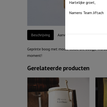
Hartelijke groet,
Namens Team Jiftach
Beschrijving
Aanvullende informatie
Geprinte boog met mooie tekst. Dit boogje wordt 
moment!
Gerelateerde producten