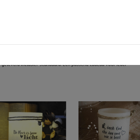
geleverd inclusief standaard. Een passend cadeau voor ieder