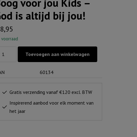
oog voor jou Kids –
od is altijd bij jou!
8,95
 voorraad
og
Toevoegen aan winkelwagen
or
u
AN
60134
ds
d
Gratis verzending vanaf €120 excl. BTW
Inspirerend aanbod voor elk moment van
ijd
het jaar
!
ntal