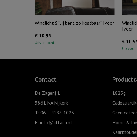
Windlicht S “Jij bent zo kostbaar” Ivoor
Windlic
Ivoor
€
10,95
€
10,9
Uitverkocht
Op voor
Contact
Productc
De Zagerij 1
1825g
3861 NA Nijkerk
Cadeauartik
T: 06 – 4188 1025
Geen catego
E:
info@jiftach.nl
Home & Liv
Kaarthoude