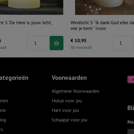
ht S ‘De Heer is jouw licht’,
Windlicht S “Ik dank God elke d
wie je bent” Ivoor
Windlicht
Windlicht
5
€
10,95
S
S
raad
Op voorraad
'De
"Ik
Heer
dank
is
God
ategorieën
Voorwaarden
jouw
elke
licht',
dag
Algemene Voorwaarden
Ivoor
voor
elen
Huisje voor jou
aantal
wie
Bl
rie
Hart voor jou
je
ing
Schaapje voor jou
bent"
Na
Ivoor
rs