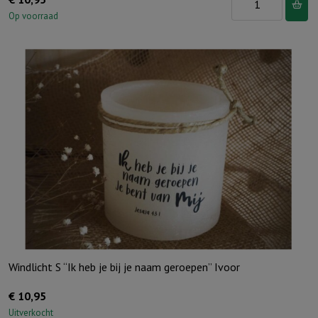
S
Op voorraad
"Ik
dank
God
elke
dag
voor
wie
je
bent"
Ivoor
aantal
Windlicht S “Ik heb je bij je naam geroepen” Ivoor
€
10,95
Uitverkocht