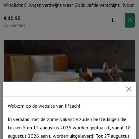
Windlicht S “Angst verdwijnt waar Gods liefde verschijnt” Ivoor
Windlicht
€
10,95
S
Op voorraad
"Angst
verdwijnt
waar
Gods
liefde
verschijnt"
Ivoor
aantal
Welkom op de website van Jiftach!
In verband met de zomervakantie zullen bestellingen die
tussen 5 en 14 augustus 2026 worden geplaatst, vanaf 18
Windlicht S ‘De Heer is jouw licht’, Taupe
augustus 2026 aan u worden uitgeleverd! Tot 27 augustus