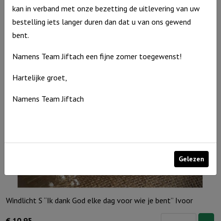
kan in verband met onze bezetting de uitlevering van uw
€
10,95
bestelling iets langer duren dan dat u van ons gewend
Uitverkocht
bent.
Namens Team Jiftach een fijne zomer toegewenst!
Hartelijke groet,
Namens Team Jiftach
Gelezen
Windlicht S “Ik dank God elke dag voor wie je bent” Ivoor
Windlicht
€
10,95