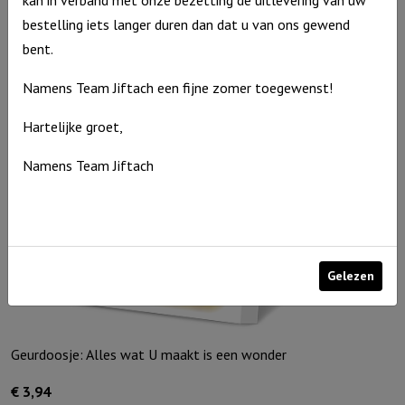
kan in verband met onze bezetting de uitlevering van uw
€
94,95
bestelling iets langer duren dan dat u van ons gewend
Uitverkocht
bent.
Namens Team Jiftach een fijne zomer toegewenst!
Hartelijke groet,
Namens Team Jiftach
Gelezen
Geurdoosje: Alles wat U maakt is een wonder
€
3,94