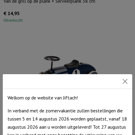
Van de grill op de plank + Serveerplank 38 cm
€
14,95
Uitverkocht
Welkom op de website van Jiftach!
In verband met de zomervakantie zullen bestellingen die
tussen 5 en 14 augustus 2026 worden geplaatst, vanaf 18
augustus 2026 aan u worden uitgeleverd! Tot 27 augustus
Stoere Loopauto Navy Blauw