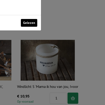
Gelezen
’,
Windlicht S ‘Mama ik hou van jou, Ivoor
Windlicht
€
10,95
S
Op voorraad