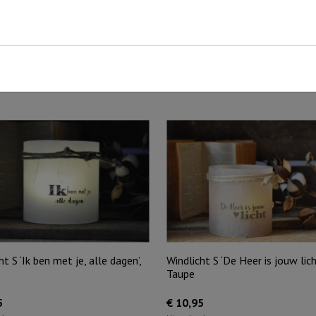
t huis gevuld zijn met Uw liefde. Mede gemaakt door mensen
as wordt geleverd exclusief inhoud.
ht S ‘Ik ben met je, alle dagen’,
Windlicht S ‘De Heer is jouw licht
Taupe
5
€
10,95