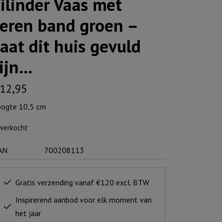
ilinder Vaas met
eren band groen –
aat dit huis gevuld
ijn…
12,95
ogte 10,5 cm
tverkocht
AN
700208113
Gratis verzending vanaf €120 excl. BTW
Inspirerend aanbod voor elk moment van
het jaar