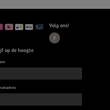
'Mama
ik
hou
van
Volg ons!
jou,
Ivoor
aantal
ijf op de hoogte
am
mailadres