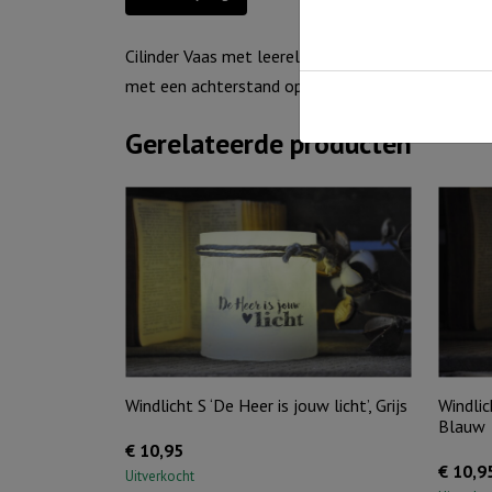
Cilinder Vaas met leerelement met tekst Laat di
met een achterstand op de arbeidsmarkt. Deze va
Gerelateerde producten
Windlicht S ‘De Heer is jouw licht’, Grijs
Windlic
Blauw
€
10,95
€
10,9
Uitverkocht