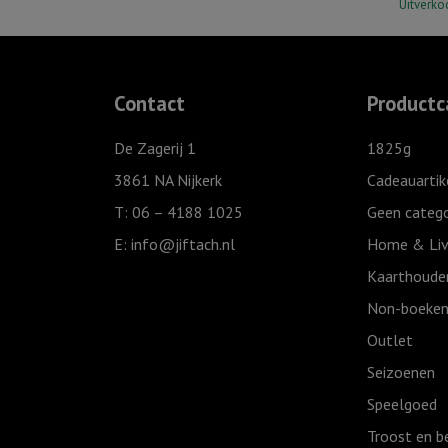
Uitverko
Contact
Productc
De Zagerij 1
1825g
3861 NA Nijkerk
Cadeauartik
T: 06 – 4188 1025
Geen catego
E:
info@jiftach.nl
Home & Liv
Kaarthoude
Non-boeken
Outlet
Seizoenen
Speelgoed
Troost en b