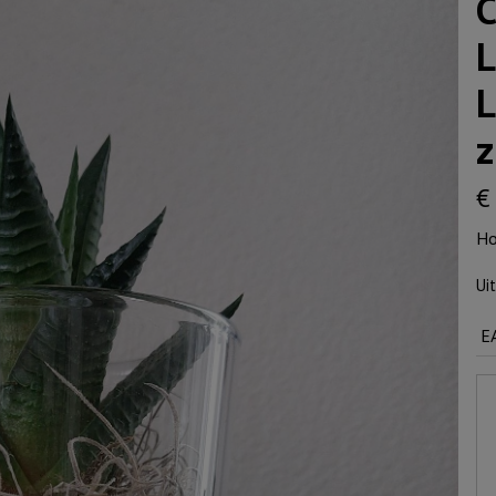
C
L
L
z
€
Ho
Ui
E