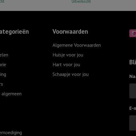
cht
Uitverkocht
ategorieën
Voorwaarden
Algemene Voorwaarden
elen
Huisje voor jou
Bl
rie
Hart voor jou
ing
Schaapje voor jou
Na
rs
 algemeen
E-
emoediging