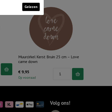
Gelezen
Muurcirkel Kerst Bruin 25 cm – Love
came down
Muurcirkel
€
9,95
Kerst
Op voorraad
Bruin
25
cm
Volg ons!
-
Love