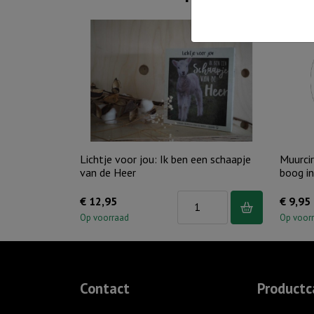
Lichtje voor jou: Ik ben een schaapje
Muurci
van de Heer
boog i
Lichtje
€
12,95
€
9,95
voor
Op voorraad
Op voor
jou:
Ik
ben
Contact
Productc
een
schaapje