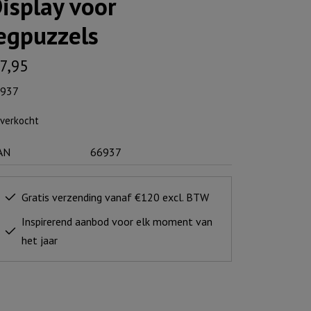
isplay voor
egpuzzels
7,95
937
tverkocht
AN
66937
Gratis verzending vanaf €120 excl. BTW
Inspirerend aanbod voor elk moment van
het jaar