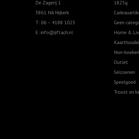
De Zagerij 1
1825g
van
3861 NA Nijkerk
Cadeauartik
de
T: 06 – 4188 1025
Geen catego
Heer
E:
info@jiftach.nl
Home & Liv
aantal
Kaarthoude
Non-boeken
Outlet
Seizoenen
Speelgoed
Troost en b