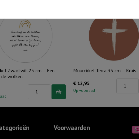
rkel Zwartwit 25 cm – Een
Muurcirkel Terra 35 cm – Kruis
n de wolken
Muurcirkel
€
12,95
Muurcirkel
Terra
Op voorraad
Zwartwit
raad
35
25
cm
cm
-
-
Kruis
ategorieën
Voorwaarden
Een
aantal
boog