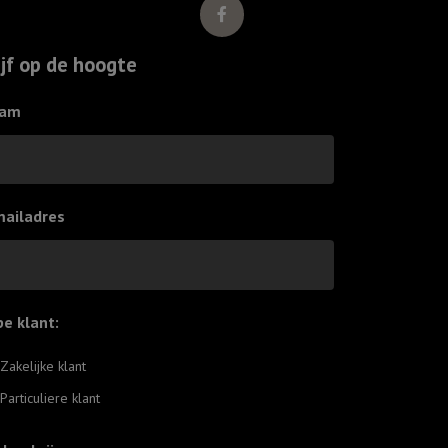
came
down
ijf op de hoogte
aantal
am
mailadres
pe klant:
*
Zakelijke klant
Particuliere klant