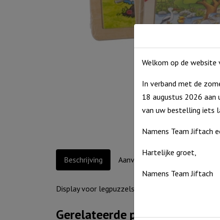
Welkom op de website v
In verband met de zome
18 augustus 2026 aan u
van uw bestelling iets 
Namens Team Jiftach e
Hartelijke groet,
Beschrijving
Aanvullende informatie
Namens Team Jiftach
Display voor legpuzzels. foto en prijs zijn excl le
Gerelateerde producten