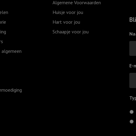
Algemene Voorwaarden
in
elen
Huisje voor jou
de
Bl
rie
Hart voor jou
wolken
ing
Schaapje voor jou
aantal
Na
rs
 algemeen
E-
emoediging
Ty