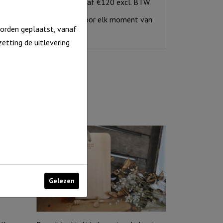
Gratis verzending vanaf €120 excl. BTW
Inspirerend aanbod voor elk moment van
orden geplaatst, vanaf
het jaar
etting de uitlevering
Gelezen