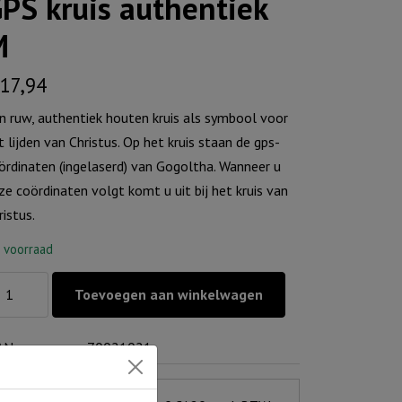
PS kruis authentiek
M
17,94
n ruw, authentiek houten kruis als symbool voor
t lijden van Christus. Op het kruis staan de gps-
ördinaten (ingelaserd) van Gogoltha. Wanneer u
ze coördinaten volgt komt u uit bij het kruis van
ristus.
 voorraad
S
Toevoegen aan winkelwagen
is
thentiek
AN
70021021
ntal