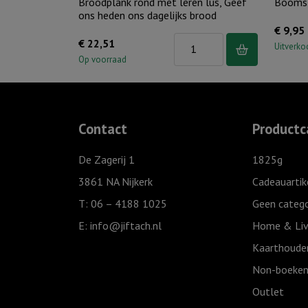
Broodplank rond met leren lus, Geef
Boomst
ons heden ons dagelijks brood
€
9,95
Broodplank
€
22,51
Uitverko
rond
Op voorraad
met
leren
lus,
Contact
Productc
Geef
ons
De Zagerij 1
1825g
heden
3861 NA Nijkerk
Cadeauartik
ons
T: 06 – 4188 1025
Geen catego
dagelijks
E:
info@jiftach.nl
Home & Liv
brood
aantal
Kaarthoude
Non-boeken
Outlet