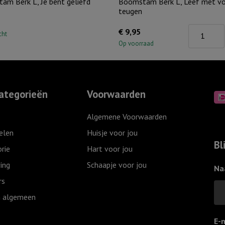
am Berk L, Je bent geliefd
Boomstam Berk L, Leef met vo
teugen
Boomsta
€
9,95
cht
Berk
Op voorraad
L,
Leef
met
ategorieën
Voorwaarden
volle
teugen
Algemene Voorwaarden
aantal
elen
Huisje voor jou
Bl
rie
Hart voor jou
ing
Schaapje voor jou
Na
rs
 algemeen
E-