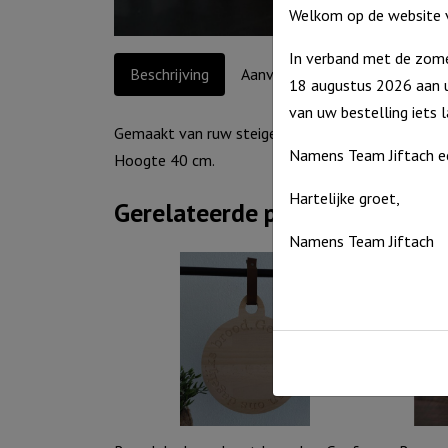
Welkom op de website v
In verband met de zome
Beschrijving
Aanvullende informatie
18 augustus 2026 aan u
van uw bestelling iets 
Gemaakt van ruw steigerhout. Gemaakt in de dag
Namens Team Jiftach e
Hoogte 40 cm.
Hartelijke groet,
Gerelateerde producten
Namens Team Jiftach