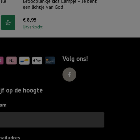
lle
Broodplankje kids Lampje – Je bent
een lichtje van God
m
€
8,95
Uitverkocht
Volg ons!
ijf op de hoogte
am
mailadres