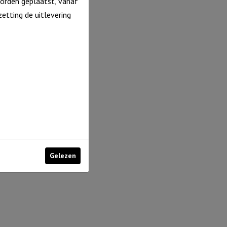
orden geplaatst, vanaf
etting de uitlevering
Gelezen