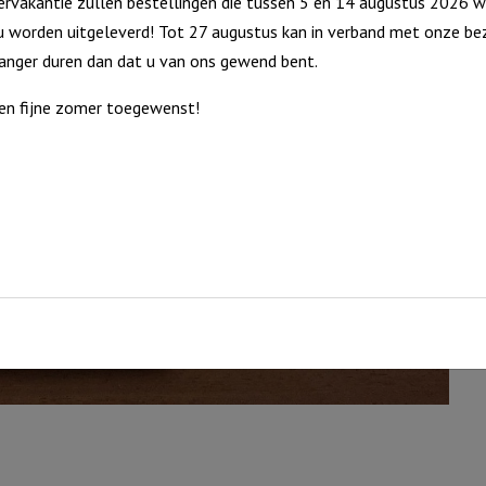
rvakantie zullen bestellingen die tussen 5 en 14 augustus 2026 w
 worden uitgeleverd! Tot 27 augustus kan in verband met onze bez
langer duren dan dat u van ons gewend bent.
en fijne zomer toegewenst!