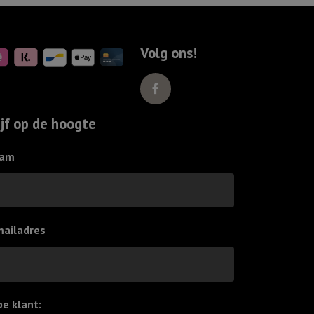
25
cm
-
Volg ons!
Een
boog
in
de
ijf op de hoogte
wolken
aantal
am
mailadres
pe klant:
*