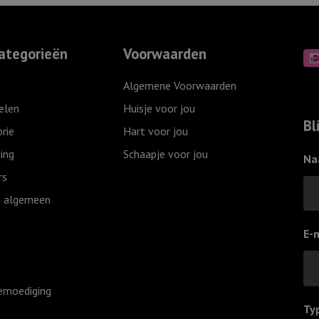
Roodbruin
25
25
cm
cm
-
ategorieën
Voorwaarden
-
Ik
In
ga
Algemene Voorwaarden
het
slapen
elen
Huisje voor jou
licht
ik
Bl
rie
Hart voor jou
van
ben
ing
Schaapje voor jou
Gods
moe
Na
Zoon
aantal
rs
-
 algemeen
Sela
aantal
E-
emoediging
Ty