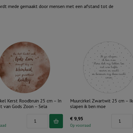
wordt mede gemaakt door mensen met een afstand tot de
kel Kerst Roodbruin 25 cm – In
Muurcirkel Zwartwit 25 cm – Ik
ht van Gods Zoon – Sela
slapen ik ben moe
Muurcirkel
Muurcirkel
€
9,95
Kerst
Zwartwit
raad
Op voorraad