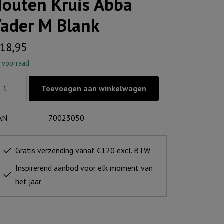
outen Kruis Abba
ader M Blank
18,95
 voorraad
uten
Toevoegen aan winkelwagen
uis
ba
AN
70023050
der
ank
Gratis verzending vanaf €120 excl. BTW
ntal
Inspirerend aanbod voor elk moment van
het jaar