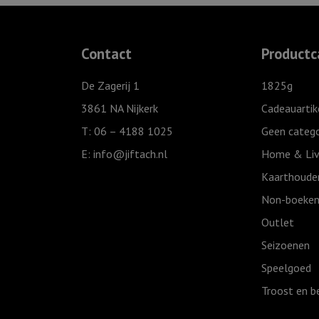
Wit
25
cm
Contact
Productc
-
Joy
De Zagerij 1
1825g
to
3861 NA Nijkerk
Cadeauartik
the
T: 06 – 4188 1025
Geen catego
world
E:
info@jiftach.nl
Home & Liv
aantal
Kaarthoude
Non-boeken
Outlet
Seizoenen
Speelgoed
Troost en b