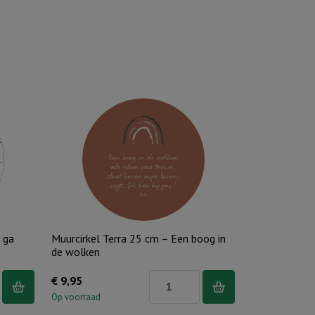
 ga
Muurcirkel Terra 25 cm – Een boog in
de wolken
Muurcirkel
€
9,95
Terra
Op voorraad