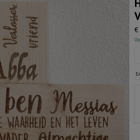
H
V
€
Op
Ho
Kr
Ab
E
Va
M
Bl
aa