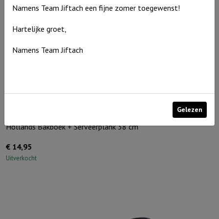
Namens Team Jiftach een fijne zomer toegewenst!
Hartelijke groet,
Namens Team Jiftach
Gelezen
Hollands Bakboek + Serveerplank 38 cm
€
14,95
Uitverkocht