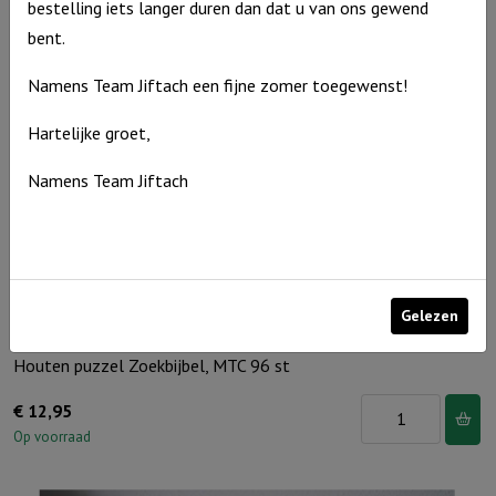
Prentenbijbel
bestelling iets langer duren dan dat u van ons gewend
-
bent.
Noach,
Namens Team Jiftach een fijne zomer toegewenst!
MTC
48
Hartelijke groet,
st
Namens Team Jiftach
aantal
Gelezen
Houten puzzel Zoekbijbel, MTC 96 st
Houten
€
12,95
puzzel
Op voorraad
Zoekbijbel,