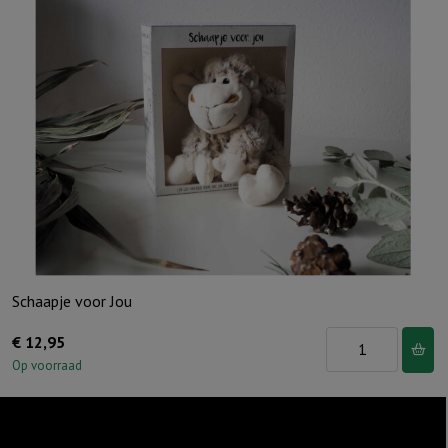
MTC
96
st
aantal
Schaapje voor Jou
Schaapje
€
12,95
voor
Op voorraad
Jou
aantal