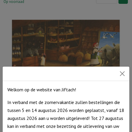
voor
Op voorraad
jou:
Ik
ben
een
schaapje
van
de
Heer
aantal
Welkom op de website van Jiftach!
In verband met de zomervakantie zullen bestellingen die
Houten puzzel Prentenbijbel – Noach, MTC 48 st
tussen 5 en 14 augustus 2026 worden geplaatst, vanaf 18
Houten
augustus 2026 aan u worden uitgeleverd! Tot 27 augustus
€
12,95
puzzel
Op voorraad
kan in verband met onze bezetting de uitlevering van uw