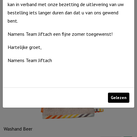
Stoere Loopauto Racewagen Petrol
kan in verband met onze bezetting de uitlevering van uw
bestelling iets langer duren dan dat u van ons gewend
€
89,95
bent.
Uitverkocht
Namens Team Jiftach een fijne zomer toegewenst!
Hartelijke groet,
Namens Team Jiftach
Gelezen
Washand Beer