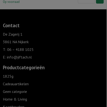
"....
Op voorraad
goud
waard"
Oneindig
Contact
aantal
De Zagerij 1
3861 NA Nijkerk
T: 06 – 4188 1025
E:
info@jiftach.nl
Productcategorieën
1825g
Cadeauartikelen
Geen categorie
Home & Living
Kaarthouders