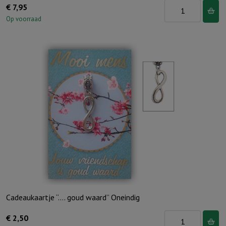
Washand
€
7,95
Beer
Op voorraad
aantal
Cadeaukaartje “…. goud waard” Oneindig
Cadeaukaartje
€
2,50