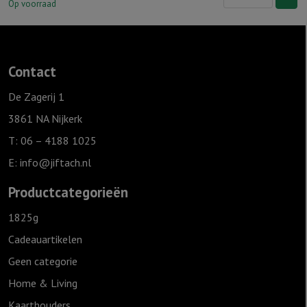
Zwartwit
Op voorraad
25
cm
-
Contact
Ierse
zegenbede
De Zagerij 1
aantal
3861 NA Nijkerk
T: 06 – 4188 1025
E:
info@jiftach.nl
Productcategorieën
1825g
Cadeauartikelen
Geen categorie
Home & Living
Kaarthouders