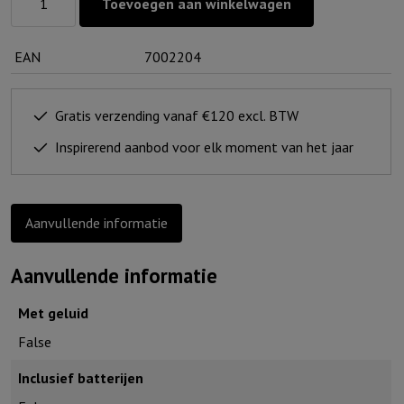
Toevoegen aan winkelwagen
waxinelichtjeshouder
Bruin
EAN
7002204
GHL
(set
van
Gratis verzending vanaf €120 excl. BTW
4)
Inspirerend aanbod voor elk moment van het jaar
aantal
Aanvullende informatie
Aanvullende informatie
Met geluid
False
Inclusief batterijen