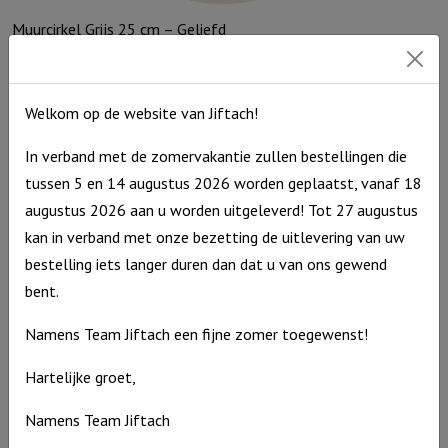
Muurcirkel Grijs 25 cm – Geliefd
Muurcirkel
€
9,95
Grijs
Op voorraad
Welkom op de website van Jiftach!
25
cm
In verband met de zomervakantie zullen bestellingen die
-
tussen 5 en 14 augustus 2026 worden geplaatst, vanaf 18
Geliefd
augustus 2026 aan u worden uitgeleverd! Tot 27 augustus
aantal
kan in verband met onze bezetting de uitlevering van uw
bestelling iets langer duren dan dat u van ons gewend
bent.
Namens Team Jiftach een fijne zomer toegewenst!
Hartelijke groet,
Namens Team Jiftach
Muurcirkel Groen 35 cm – Een boog in de wolken