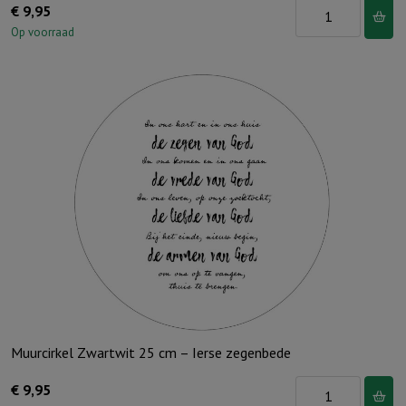
Muurcirkel
€
9,95
Zwartwit
Op voorraad
25
cm
-
Een
boog
in
de
wolken
aantal
Muurcirkel Zwartwit 25 cm – Ierse zegenbede
Muurcirkel
€
9,95