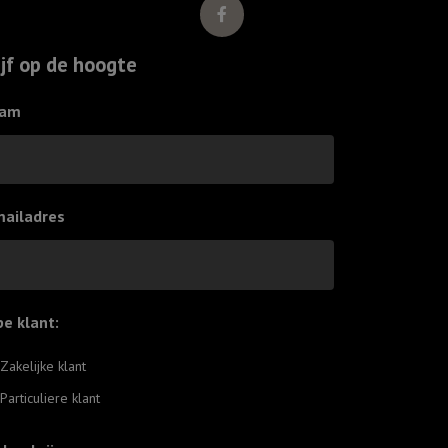
aantal
ijf op de hoogte
am
mailadres
pe klant:
*
Zakelijke klant
Particuliere klant