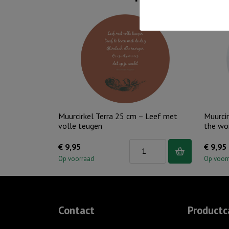
Muurcirkel Terra 25 cm – Leef met
Muurcir
volle teugen
the wo
Muurcirkel
€
9,95
€
9,95
Terra
Op voorraad
Op voor
25
cm
-
Contact
Productc
Leef
met