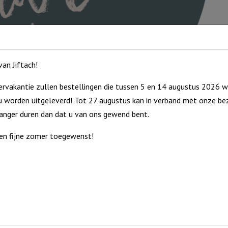
aa
an Jiftach!
rvakantie zullen bestellingen die tussen 5 en 14 augustus 2026 w
 worden uitgeleverd! Tot 27 augustus kan in verband met onze bez
langer duren dan dat u van ons gewend bent.
en fijne zomer toegewenst!
ekende tekst of symbool.