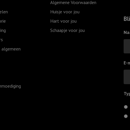
Algemene Voorwaarden
to
in
elen
Huisje voor jou
the
de
Bl
rie
Hart voor jou
world
wolken
ing
Schaapje voor jou
aantal
aantal
Na
rs
 algemeen
E-
emoediging
Ty