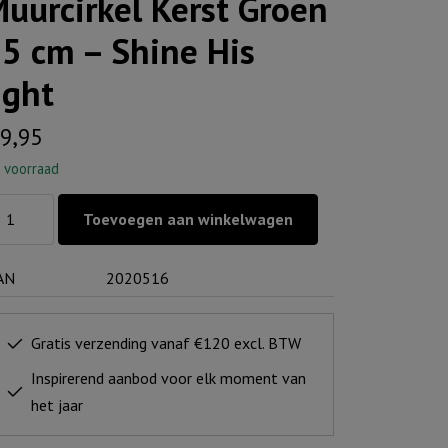
uurcirkel Kerst Groen
5 cm – Shine His
ight
9,95
 voorraad
urcirkel
Toevoegen aan winkelwagen
rst
oen
AN
2020516
m
Gratis verzending vanaf €120 excl. BTW
ine
Inspirerend aanbod voor elk moment van
s
het jaar
ht