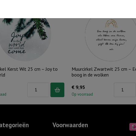
kel Kerst Wit 25 cm – Joy to
Muurcirkel Zwartwit 25 cm – E
rld
boog in de wolken
Muurcirkel
Muurcirkel
€
9,95
Kerst
Zwartwit
raad
Op voorraad
Wit
25
25
cm
cm
-
ategorieën
Voorwaarden
-
Een
Joy
boog