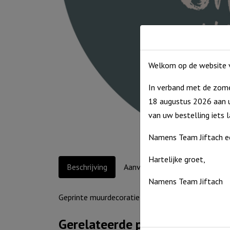
Welkom op de website v
In verband met de zome
18 augustus 2026 aan u
van uw bestelling iets 
Namens Team Jiftach e
Hartelijke groet,
Beschrijving
Aanvullende informatie
Namens Team Jiftach
Geprinte muurdecoratie in trendy kleuren met spr
Gerelateerde producten