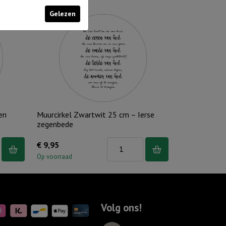
Gelezen
en
Muurcirkel Zwartwit 25 cm – Ierse
zegenbede
Muurcirkel
€
9,95
Zwartwit
Op voorraad
25
cm
-
Volg ons!
Ierse
zegenbede