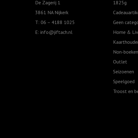
De Zagerij 1
1825g
volle
3861 NA Nijkerk
Cadeauartik
teugen
T: 06 – 4188 1025
Geen catego
aantal
E:
info@jiftach.nl
Home & Liv
Kaarthoude
Non-boeken
Outlet
Seizoenen
Speelgoed
Troost en b