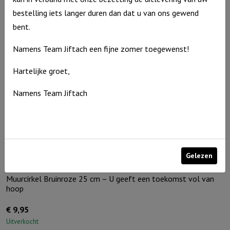
-
bestelling iets langer duren dan dat u van ons gewend
Kruis
bent.
aantal
Namens Team Jiftach een fijne zomer toegewenst!
Hartelijke groet,
Namens Team Jiftach
Gelezen
Muurcirkel Bruinroze 25 cm – U geeft een toekomst vol van
hoop
€
9,95
Uitverkocht