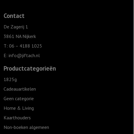
cm
-
Contact
Jezus
Overwinnaar
De Zagerij 1
aantal
3861 NA Nijkerk
T: 06 – 4188 1025
E:
info@jiftach.nl
Productcategorieën
1825g
Cadeauartikelen
Geen categorie
Home & Living
Kaarthouders
Non-boeken algemeen