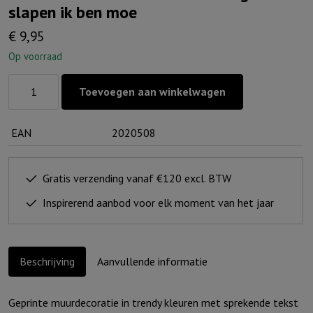
slapen ik ben moe
€
9,95
Op voorraad
Muurcirkel
Toevoegen aan winkelwagen
Zwartwit
25
EAN
2020508
cm
-
Ik
Gratis verzending vanaf €120 excl. BTW
ga
Inspirerend aanbod voor elk moment van het jaar
slapen
ik
ben
Beschrijving
Aanvullende informatie
moe
aantal
Geprinte muurdecoratie in trendy kleuren met sprekende tekst