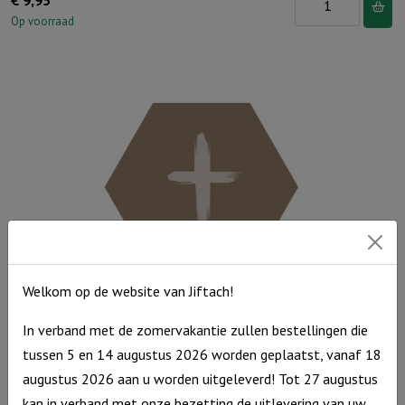
Grijs
Op voorraad
25
cm
-
Verzamel
mooie
momenten
aantal
Welkom op de website van Jiftach!
In verband met de zomervakantie zullen bestellingen die
Muurcirkel Honingraat – Kruis
tussen 5 en 14 augustus 2026 worden geplaatst, vanaf 18
Muurcirkel
€
9,95
augustus 2026 aan u worden uitgeleverd! Tot 27 augustus
Honingraat
Op voorraad
kan in verband met onze bezetting de uitlevering van uw