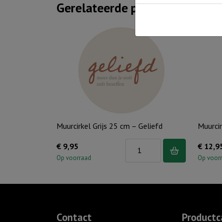
Gerelateerde producten
Muurcirkel Grijs 25 cm – Geliefd
Muurcir
Muurcirkel
€
9,95
€
12,9
Grijs
Op voorraad
Op voor
25
cm
-
Geliefd
Contact
Productc