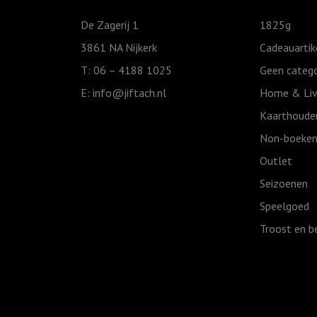
aantal
De Zagerij 1
1825g
3861 NA Nijkerk
Cadeauartik
T: 06 – 4188 1025
Geen catego
E:
info@jiftach.nl
Home & Liv
Kaarthoude
Non-boeken
Outlet
Seizoenen
Speelgoed
Troost en b