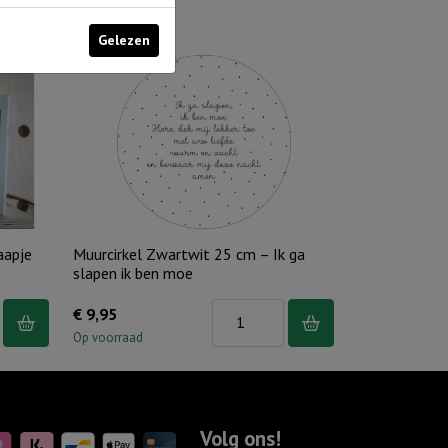
Gelezen
aapje
Muurcirkel Zwartwit 25 cm – Ik ga
slapen ik ben moe
Muurcirkel
€
9,95
Zwartwit
Op voorraad
25
cm
-
Volg ons!
Ik