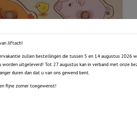
an Jiftach!
rvakantie zullen bestellingen die tussen 5 en 14 augustus 2026 w
 worden uitgeleverd! Tot 27 augustus kan in verband met onze bez
langer duren dan dat u van ons gewend bent.
en fijne zomer toegewenst!
erij met grote knoppen zodat de stukjes er makkelijk in en