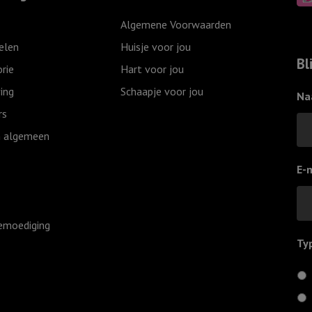
aantal
schaapje
Algemene Voorwaarden
van
elen
Huisje voor jou
de
Bl
rie
Hart voor jou
Heer
ing
Schaapje voor jou
aantal
Na
rs
 algemeen
E-
emoediging
Ty