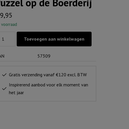
uzzel op de Boerderij
9,95
 voorraad
zzel
Toevoegen aan winkelwagen
AN
57309
erderij
ntal
Gratis verzending vanaf €120 excl. BTW
Inspirerend aanbod voor elk moment van
het jaar