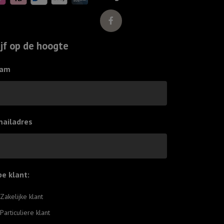
ga
slapen
ik
ijf op de hoogte
ben
moe
am
aantal
mailadres
pe klant:
*
Zakelijke klant
Particuliere klant