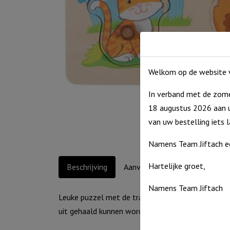
Welkom op de website v
In verband met de zome
18 augustus 2026 aan u
van uw bestelling iets 
Namens Team Jiftach e
Hartelijke groet,
Beschrijving
Aanvullende informatie
Namens Team Jiftach
Leuke puzzel met de traktor en dieren op de boerd
uit gehaald kunnen worden!